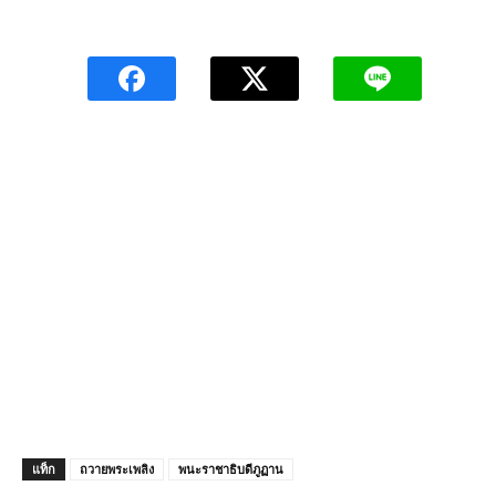
แท็ก
ถวายพระเพลิง
พนะราชาธิบดีภูฏาน