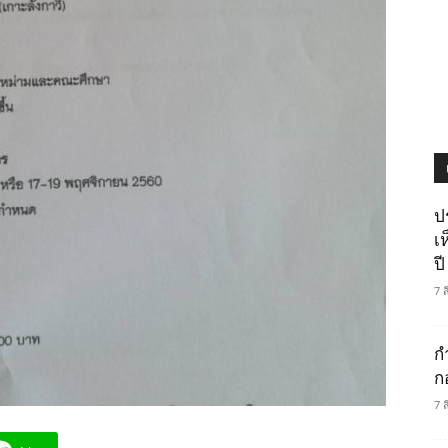
ป
เ
ปี
7 
ก
ก
7 