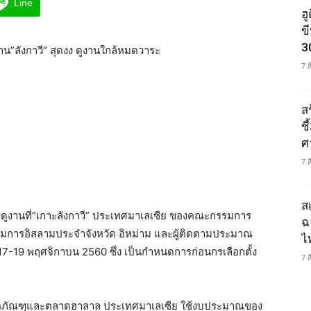
Line
ฮ
ข
3
าน”ลังกาวี” สุดงง ดูงานใกล้หมดวาระ
7 
ส
ช
ศ
7 
ส
รดูงานที่”เกาะลังกาวี” ประเทศมาเลเซีย ของคณะกรรมการ
ฉ
รมการอิสลามประจำจังหวัด อิหม่าม และผู้ติดตามประมาณ
ไ
7-19 พฤศจิกาบน 2560 ซึ่ง เป็นกำหนดการก่อนกรเลือกตั้ง
7 
ผลิตภัณฑฺและตลาดฮาลาล ประเทศมาเลเซีย ใช้งบประมาณของ