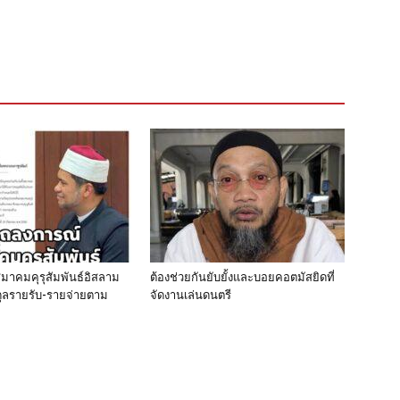
าคมคุรุสัมพันธ์อิสลาม
ต้องช่วยกันยับยั้งและบอยคอตมัสยิดที่
บดุลรายรับ-รายจ่ายตาม
จัดงานเล่นดนตรี