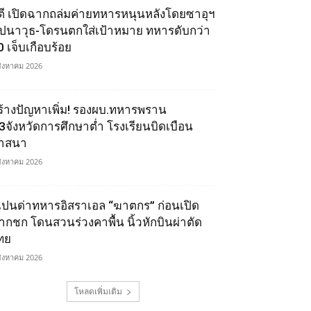
ูตี เปิดฉากถล่มค่ายทหารหนุนหลังโดยซาอุฯ
ีปนาวุธ-โดรนตกใส่เป้าหมาย ทหารดับกว่า
0 เจ็บเกือบร้อย
สิงหาคม 2026
ร้างปัญหาเพิ่ม! รองผบ.ทหารพราน
ี้3จังหวัดการศึกษาต่ำ โรงเรียนบิดเบือน
าสนา
สิงหาคม 2026
เปนด่าทหารอิสราเอล “ฆาตกร” ก่อนเปิด
ากชก โดนสวนร่วงคาพื้น นิ้วหักบินผ่าตัด
ทย
สิงหาคม 2026
โหลดเพิ่มเติม