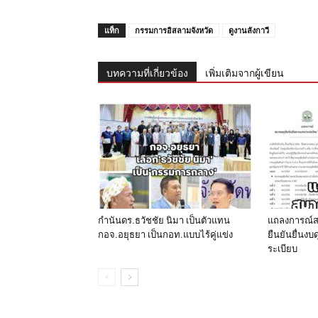
แท็ก
กรรมการอิสลามจังหวัด
ดูงานลังกาวี
บทความที่เกี่ยวข้อง
เพิ่มเติมจากผู้เขียน
กำนันดร.ธวัชชัย นิมา เป็นตัวแทน
แถลงการณ์สม
กอจ.อยุธยา เป็นกอท.แบบไร้คู่แข่ง
ยืนยันยื่นง
ระเบียบ