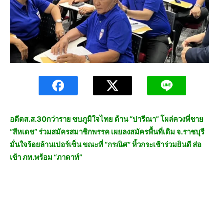
อดีตส.ส.30กว่าราย ซบภูมิใจไทย ด้าน “ปารีณา” โผล่ควงพี่ชาย
“สีหเดช” ร่วมสมัครสมาชิกพรรค เผยลงสมัครพื้นที่เดิม จ.ราชบุรี
มั่นใจร้อยล้านเปอร์เซ็น ขณะที่ “กรณิศ” หิ้วกระเช้าร่วมยินดี ส่อ
เข้า ภท.พร้อม “ภาดาท์”