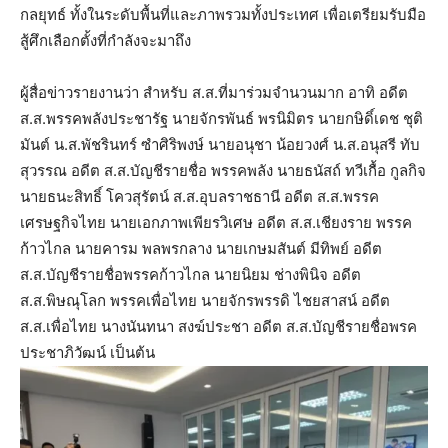
กลยุทธ์ ทั้งในระดับพื้นที่และภาพรวมทั้งประเทศ เพื่อเตรียมรับมือ
สู้ศึกเลือกตั้งที่กำลังจะมาถึง
ผู้สื่อข่าวรายงานว่า สำหรับ ส.ส.ที่มาร่วมจำนวนมาก อาทิ อดีต
ส.ส.พรรคพลังประชารัฐ นายจักรพันธ์ พรนิมิตร นายกษิดิ์เดช ชุติ
มันต์ น.ส.พัชรินทร์ ซำศิริพงษ์ นายอนุชา น้อยวงศ์ น.ส.อนุสรี ทับ
สุวรรณ อดีต ส.ส.บัญชีรายชื่อ พรรคพลัง นายธนัสถ์ ทวีเกื้อ กูลกิจ
นายธนะสิทธิ์ โควสุรัตน์ ส.ส.อุบลราชธานี อดีต ส.ส.พรรค
เศรษฐกิจไทย นายเอกภาพเพียรวิเศษ อดีต ส.ส.เชียงราย พรรค
ก้าวไกล นายคารม พลพรกลาง นายเกษมสันต์ มีทิพย์​ อดีต​
ส.ส.บัญชีรายชื่อพรรคก้าวไกล นายนิยม ช่างพินิจ อดีต
ส.ส.พิษณุโลก พรรคเพื่อไทย นายจักรพรรดิ ไชยสาสน์ อดีต
ส.ส.เพื่อไทย นางนันทนา สงฆ์ประชา อดีต ส.ส.บัญชีรายชื่อพรค
ประชาภิวัฒน์ เป็นต้น