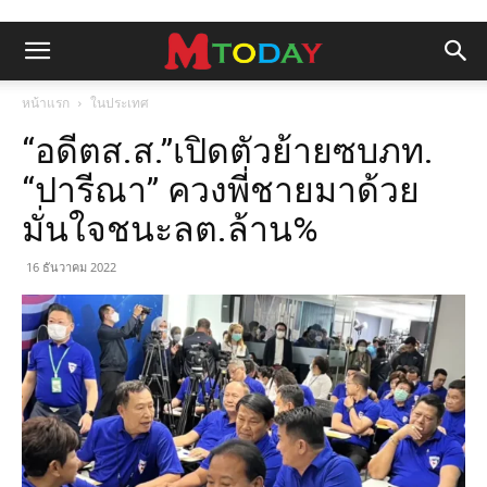
หน้าแรก
ในประเทศ
“อดีตส.ส.”เปิดตัวย้ายซบภท.
“ปารีณา” ควงพี่ชายมาด้วย
มั่นใจชนะลต.ล้าน%
16 ธันวาคม 2022