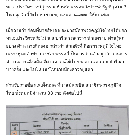
พล.อ.ประวิตร วงษ์สุวรรณ หัวหน้าพรรคพลังประชารัฐ ที่สุดใน 3
โลก ทุกวันนี้ยังไปหาท่านอยู่ และท่านเมตตาให้พบเสมอ
เมื่อถามว่า ก่อนที่นายสีหเดช จะมาสมัครพรรคภูมิใจไทยได้บอก
พล.อ.ประวิตรหรือไม่ น.ส.ปารีณา กล่าวว่า ท่านทราบ ท่านรู้ทุก
อย่าง ด้าน นายสีหเดช กล่าวว่า ส่วนตัวที่เลือกพรรคภูมิใจไทย
เพราะพูดแล้วทำ และชอบพรรคนี้เป็นการส่วนตัวอยู่แล้วส่วนการ
ทำงานการเมืองนั้น ที่ผ่านมาตนได้ไปออกงานแทนน.ส.ปารีณา
บางครั้ง และไปไหนมาไหนกับน้องสาวอยู่แล้ว
สำหรับรายชื่อ ส.ส.ทั้งหมด ที่มาสมัครเป็น สมาชิกพรรคภูมิใจ
ไทย ทั้งหมดมีจำนวน 38 ราย ดังต่อไปนี้