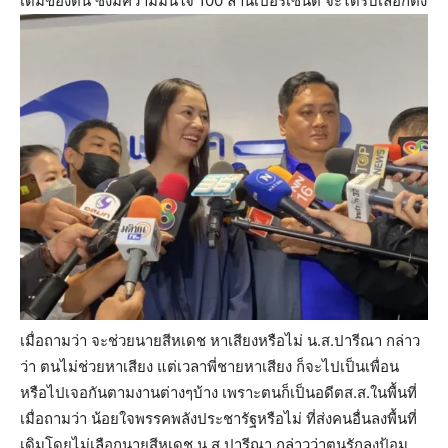
เดิมของตน ซึ่งมีความมั่นใจ 100 ล้านเปอร์เซ็นต์ จะได้รับเลือกตั้ง
เมื่อถามว่า จะช่วยนายสีหเดช หาเสียงหรือไม่ น.ส.ปารีณา กล่าว
ว่า ตนไม่ช่วยหาเสียง แต่เวลาพี่ชายหาเสียง ก็จะไปเป็นเพื่อน
หรือไปเจอกันตามงานต่างๆบ้าง เพราะตนก็เป็นอดีตส.ส.ในพื้นที่
เมื่อถามว่า น้อยใจพรรคพลังประชารัฐหรือไม่ ที่ส่งคนอื่นลงพื้นที่
เดิมโดยไม่เลือกนายสีหเดช น.ส.ปารีณา กล่าวว่าตนรักลุงป้อม