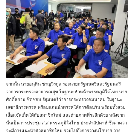
จากนั้น นายอนุทิน ชาญวีรกูล รองนายกรัฐมนตรีและรัฐมนตรี
ว่าการกระทรวงสาธารณสุข ในฐานะหัวหน้าพรรคภูมิใจไทย นาย
ศักดิ์สยาม ชิดชอบ รัฐมนตรีว่าการกระทรวงคมนาคม ในฐานะ
เลขาธิการพรรค พร้อมแกนนำพรรคให้การต้อนรับ พร้อมทั้งสวม
เสื้อแจ๊คเก็ตให้กับสมาชิกใหม่ และถ่ายภาพที่ระลึกด้วย หลังจาก
นั้นเป็นการประชุม ส.ส.พรรคภูมิใจไทย ประจำสัปดาห์ ซึ่งคาดว่า
จะมีการแนะนำตัวสมาชิกใหม่ รวมไปถึงการวางนโยบาย วาง