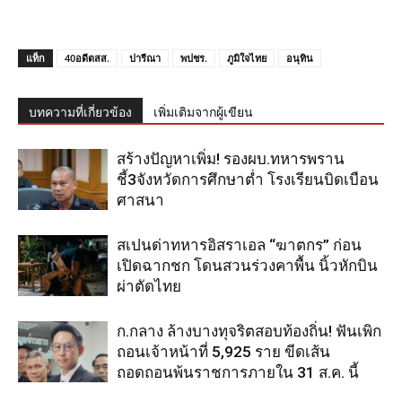
แท็ก
40อดีตสส.
ปารีณา
พปชร.
ภูมิใจไทย
อนุทิน
บทความที่เกี่ยวข้อง
เพิ่มเติมจากผู้เขียน
สร้างปัญหาเพิ่ม! รองผบ.ทหารพราน
ชี้3จังหวัดการศึกษาต่ำ โรงเรียนบิดเบือน
ศาสนา
สเปนด่าทหารอิสราเอล “ฆาตกร” ก่อน
เปิดฉากชก โดนสวนร่วงคาพื้น นิ้วหักบิน
ผ่าตัดไทย
ก.กลาง ล้างบางทุจริตสอบท้องถิ่น! ฟันเพิก
ถอนเจ้าหน้าที่ 5,925 ราย ขีดเส้น
ถอดถอนพ้นราชการภายใน 31 ส.ค. นี้