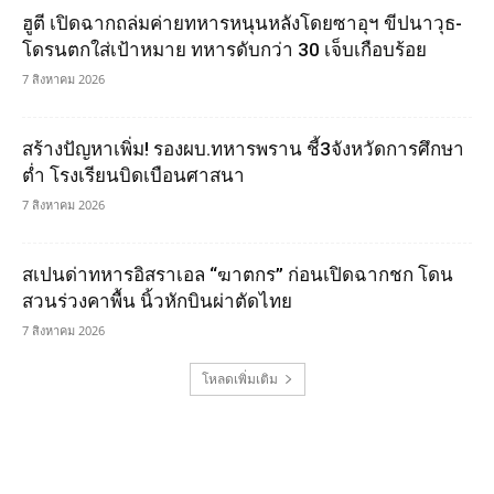
ฮูตี เปิดฉากถล่มค่ายทหารหนุนหลังโดยซาอุฯ ขีปนาวุธ-
โดรนตกใส่เป้าหมาย ทหารดับกว่า 30 เจ็บเกือบร้อย
7 สิงหาคม 2026
สร้างปัญหาเพิ่ม! รองผบ.ทหารพราน ชี้3จังหวัดการศึกษา
ต่ำ โรงเรียนบิดเบือนศาสนา
7 สิงหาคม 2026
สเปนด่าทหารอิสราเอล “ฆาตกร” ก่อนเปิดฉากชก โดน
สวนร่วงคาพื้น นิ้วหักบินผ่าตัดไทย
7 สิงหาคม 2026
โหลดเพิ่มเติม