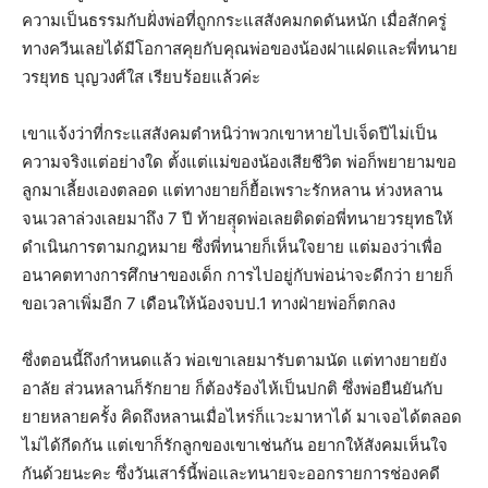
ความเป็นธรรมกับฝั่งพ่อที่ถูกกระแสสังคมกดดันหนัก เมื่อสักครู่
ทางควีนเลยได้มีโอกาสคุยกับคุณพ่อของน้องฝาแฝดและพี่ทนาย
วรยุทธ บุญวงศ์ใส เรียบร้อยแล้วค่ะ
เขาแจ้งว่าที่กระแสสังคมตำหนิว่าพวกเขาหายไปเจ็ดปีไม่เป็น
ความจริงแต่อย่างใด ตั้งแต่แม่ของน้องเสียชีวิต พ่อก็พยายามขอ
ลูกมาเลี้ยงเองตลอด แต่ทางยายก็ยื้อเพราะรักหลาน ห่วงหลาน
จนเวลาล่วงเลยมาถึง 7 ปี ท้ายสุุดพ่อเลยติดต่อพี่ทนายวรยุทธให้
ดำเนินการตามกฎหมาย ซึ่งพี่ทนายก็เห็นใจยาย แต่มองว่าเพื่อ
อนาคตทางการศึกษาของเด็ก การไปอยู่กับพ่อน่าจะดีกว่า ยายก็
ขอเวลาเพิ่มอีก 7 เดือนให้น้องจบป.1 ทางฝ่ายพ่อก็ตกลง
ซึ่งตอนนี้ถึงกำหนดแล้ว พ่อเขาเลยมารับตามนัด แต่ทางยายยัง
อาลัย ส่วนหลานก็รักยาย ก็ต้องร้องไห้เป็นปกติ ซึ่งพ่อยืนยันกับ
ยายหลายครั้ง คิดถึงหลานเมื่อไหร่ก็แวะมาหาได้ มาเจอได้ตลอด
ไม่ได้กีดกัน แต่เขาก็รักลูกของเขาเช่นกัน อยากให้สังคมเห็นใจ
กันด้วยนะคะ ซึ่งวันเสาร์นี้พ่อและทนายจะออกรายการช่องคดี