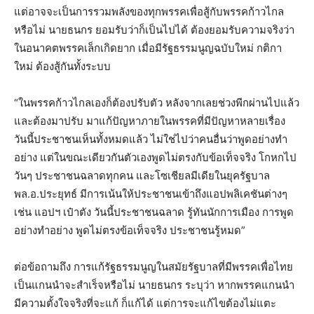
แต่อาจจะเป็นการรวมพลังของทุกพรรคเพื่อสู้กับพรรคก้าวไกล
หรือไม่ นายธนกร ยอมรับว่าก็เป็นไปได้ ต้องยอมรับความจริงว่า
ในอนาคตพรรคเล็กเกิดยาก เมื่อมีรัฐธรรมนูญฉบับใหม่ กติกา
ใหม่ ต้องสู้กันทั้งระบบ
“ในพรรคก้าวไกลเองก็ต้องปรับตัว หลังจากเลยช่วงพีกผ่านไปแล้ว
และต้องมาปรับ มาแก้ปัญหาภายในพรรคที่มีปัญหาหลายเรื่อง
วันนี้ประชาชนเห็นทั้งหมดแล้ว ไม่ใช่ไปว่าคนอื่นว่าพูดอย่างทำ
อย่าง แต่ในขณะเดียวกันตัวเองพูดไม่ตรงกับข้อเท็จจริง โกหกไป
วันๆ ประชาชนฉลาดทุกคน และโซเชียลมีเดียในยุครัฐบาล
พล.อ.ประยุทธ์ มีการเน้นให้ประชาชนเข้าถึงแอปพลิเคชันต่างๆ
เช่น แอปฯ เป๋าตัง วันนี้ประชาชนฉลาด รู้ทันนักการเมือง การพูด
อย่างทำอย่าง พูดไม่ตรงข้อเท็จจริง ประชาชนรู้หมด”
ต่อข้อถามถึง การแก้รัฐธรรมนูญในสมัยรัฐบาลที่มีพรรคเพื่อไทย
เป็นแกนนำจะสำเร็จหรือไม่ นายธนกร ระบุว่า หากพรรคแกนนำ
มีความตั้งใจจริงที่จะแก้ ก็แก้ได้ แต่การจะแก้ไขต้องไม่แตะ