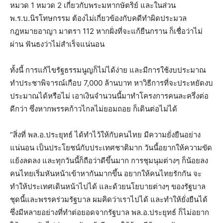
หมวด 1 หมวด 2 เกี่ยวกับพระมหากษัตริย์ และในส่วน
พ.ร.บ.นิรโทษกรรม ต้องไม่เกี่ยวข้องกับคดีทำผิดประมวล
กฎหมายอาญา มาตรา 112 หากฝั่งที่จะแก้ยืนกราน ก็เชื่อว่าไม่
ผ่าน ฟันธงว่าไม่สำเร็จแน่นอน
ทั้งนี้ การแก้ไขรัฐธรรมนูญก็ไม่ได้ง่าย และมีการใช้งบประมาณ
ทำประชาพิจารณ์เกือบ 7,000 ล้านบาท หาวิธีการที่จะประหยัดงบ
ประมาณได้หรือไม่ เอาเงินจำนวนนี้มาทำโครงการคนละครึ่งต่อ
ดีกว่า ซึ่งหากพรรคก้าวไกลไม่ยอมถอย ก็เดินต่อไม่ได้
“สิ่งที่ พล.อ.ประยุทธ์ ได้ทำไว้ให้กับคนไทย มีความยั่งยืนอย่าง
แน่นอน เป็นประโยชน์กับประเทศชาติมาก วันนี้อยากให้ความขัด
แย้งลดลง และทุกวันนี้ก็ถือว่าดีขึ้นมาก การชุมนุมต่างๆ ก็น้อยลง
คนไทยเริ่มหันหน้าเข้าหากันมากขึ้น อยากให้คนไทยรักกัน จะ
ทำให้ประเทศเดินหน้าไปได้ และด้วยนโยบายต่างๆ ของรัฐบาล
ชุดนี้และพรรคร่วมรัฐบาล ผมคิดว่าเราไปได้ และทำให้ยั่งยืนได้
ซึ่งมีหลายอย่างที่ทำต่อยอดจากรัฐบาล พล.อ.ประยุทธ์ ก็ไม่อยาก