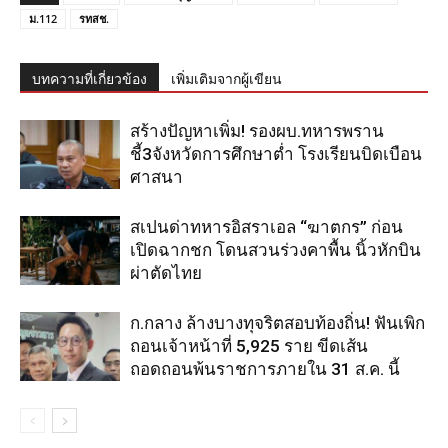
ม.112
รทสช.
บทความที่เกี่ยวข้อง
เพิ่มเติมจากผู้เขียน
สร้างปัญหาเพิ่ม! รองผบ.ทหารพราน
ชี้3จังหวัดการศึกษาต่ำ โรงเรียนบิดเบือน
ศาสนา
สเปนด่าทหารอิสราเอล “ฆาตกร” ก่อน
เปิดฉากชก โดนสวนร่วงคาพื้น นิ้วหักบิน
ผ่าตัดไทย
ก.กลาง ล้างบางทุจริตสอบท้องถิ่น! ฟันเพิก
ถอนเจ้าหน้าที่ 5,925 ราย ขีดเส้น
ถอดถอนพ้นราชการภายใน 31 ส.ค. นี้