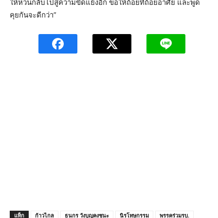
ให้หวนกลับไปสู่ความขัดแย้งอีก ขอให้ถ้อยทีถ้อยอาศัย และพูด
คุยกันจะดีกว่า”
แท็ก
ก้าวไกล
ธนกร วังบุญคงชนะ
นิรโทษกรรม
พรรคร่วมรบ.