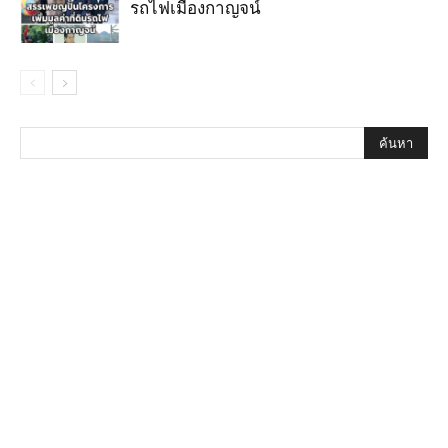
รถไฟเมืองกาญจน์