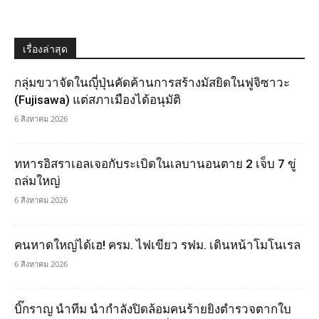
เรื่องล่าสุด
กลุ่มขวาจัดในญุี่ปุ่นคัดค้านการสร้างมัสยิดในฟูจิซาวะ
(Fujisawa) แต่สภาเมืองได้อนุมัติ
6 สิงหาคม 2026
ทหารอิสราเอลเจอกับระเบิดในเลบานอนตาย 2 เจ็บ 7 ขู่
ถล่มใหญ่
6 สิงหาคม 2026
คนหาดใหญ่ได้เฮ! ครม. ไฟเขียว รฟม. เดินหน้าโมโนเรล
6 สิงหาคม 2026
บิ๊กราญ นำทีม นำกำลังปิดล้อมคนร้ายยิงตำรวจตากใบ