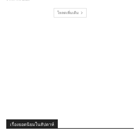
โหลดเพิ่มเติม
เรื่องยอดนิยมในสัปดาห์