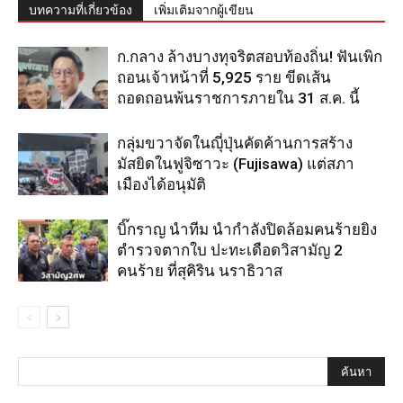
บทความที่เกี่ยวข้อง
เพิ่มเติมจากผู้เขียน
ก.กลาง ล้างบางทุจริตสอบท้องถิ่น! ฟันเพิก
ถอนเจ้าหน้าที่ 5,925 ราย ขีดเส้น
ถอดถอนพ้นราชการภายใน 31 ส.ค. นี้
กลุ่มขวาจัดในญุี่ปุ่นคัดค้านการสร้าง
มัสยิดในฟูจิซาวะ (Fujisawa) แต่สภา
เมืองได้อนุมัติ
บิ๊กราญ นำทีม นำกำลังปิดล้อมคนร้ายยิง
ตำรวจตากใบ ปะทะเดือดวิสามัญ 2
คนร้าย ที่สุคิริน นราธิวาส