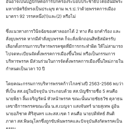
อันอาจเป็นปฏิปักษ์ต่อการปกครองระบอบประชาธิปไตยอันมีพระ
มหากษัตริย์ทรงเป็นประมุข ตาม พ.ร.ป.ว่าด้วยพรรคการเมือง
มาตรา 92 วรรคหนึ่ง(1)และ(2) หรือไม่
ซึ่งแนวทางการวินิจฉัยของศาลออกได้ 2 ทาง คือ ยกคำร้อง และ
สั่งยุบพรรค หากมีคำสั่งยุบพรรค ก็จะสั่งเพิกถอนสิทธิสมัครรับ
เลือกตั้งกรรมการบริหารพรรคชุดที่มีการกระทำผิด ให้ไม่สามารถ
ไปจดทะเบียนจัดตั้งพรรคการเมืองขึ้นใหม่ หรือเป็นกรรมการ
บริหารพรรค มีส่วนร่วมในการจัดตั้งพรรคการเมืองขึ้นใหม่ภายใน
กำหนดเป็นเวลา 10 ปี
โดยคณะกรรมการบริหารพรรคก้าวไกลช่วงปี 2563-2566 พบว่า
ที่เป็น สส.อยู่ในปัจจุบัน ประกอบด้วย สส.บัญชีรายชื่อ 5 คนคือ
นายพิธา ลิ้มเจริญรัตน์ หัวหน้าพรรค ขณะนั้นนายชัยธวัช ตุลาธน
เลขาธิการพรรคขณะนั้น น.ส.เบญจา แสงจันทร์ นายสุเทพ อู่อ้น
นายอภิชาต ศิริสุนทร และสส.เขต 1 คนคือ นายปดิพัทธ์ สันติ
ภาดา สส.พิษณุโลกซึ่งถูกขับพ้นพรรคและปัจจุบันสังกัดพรรคเป็น
ธรรม