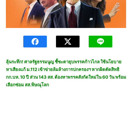
ลุ้นระทึก! ศาลรัฐธรรมนูญ ชี้ชะตายุบพรรคก้าวไกล ใช้นโยบาย
หาเสียงแก้ ม.112 เข้าข่ายล้มล้างการปกครองฯ หากผิดตัดสิทธิ
กก.บห. 10 ปี ส่วน 143 สส. ต้องหาพรรคสังกัดใหม่ใน 60 วัน พร้อม
เลือกซ่อม สส.พิษณุโลก