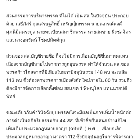
ส่วนกรรมการบริหารพรรค ที่ไม่ได้ เป็น สส.ในปัจจุบัน ประกอบ
ด้วย ณธีภัสร์ กุลเศรษฐสิทธิ์ เหรัญญิกพรรค นายณกรณ์พงศ์
ศุภนิมิตตระกูล นายทะเบียนสมาชิกพรรค นายสมชาย ฝั่งชลจิตร
และนางอมรัตน์ โชคปมิตต์กุล
ส่วนของ สส.บัญชีรายชื่อ ก็จะไม่มีการเลื่อนบัญชีขึ้นมาทดแทน
เนื่องจากบัญชีหายไปจากการถูกยุบพรรค ทำให้จำนวน สส.ของ
พรรคก้าวไกลจากที่มีเสียงในสภาปัจจุบันรวม 148 คน จะเหลือ
143 คน ซึ่งต้องหาพรรคการเมืองสังกัดใหม่ภายใน 60 วัน รวมถึง
ต้องมีการจัดการเลือกตั้งซ่อม สส.เขต 1 พิษณุโลก แทนนายปดิ
พัทธ์
ขณะเดียวกันคำวินิจฉัยยุบพรรคยังจะมีผลเป็นการเพิ่มน้ำหนักต่อ
การดำเนินคดีจริยธรรมกับ 44 สส. ที่เข้าชื่อยื่นเสนอร่างแก้ไข
เพิ่มเติมประมวลกฎหมายอาญา (ฉบับที่..) พ.ศ…. เพื่อยกเลิก
ประมวลกฎหมายอาญา มาตรา 112 ซึ่งปัจจุบันอยู่ในการพิจารณา