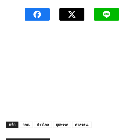
แท็ก
กกต.
ก้าวไกล
ยุบพรรค
ศาลรธน.