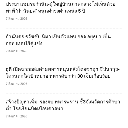
ประธานชมรมกำนัน-ผู้ใหญ่บ้านภาคกลาง ไม่เห็นด้วย
ท่าที ‘กำนันยศ’ หนุนดำรงตำแหน่ง 5 ปี
7 สิงหาคม 2026
กำนันดร.ธวัชชัย นิมา เป็นตัวแทน กอจ.อยุธยา เป็น
กอท.แบบไร้คู่แข่ง
7 สิงหาคม 2026
ฮูตี เปิดฉากถล่มค่ายทหารหนุนหลังโดยซาอุฯ ขีปนาวุธ-
โดรนตกใส่เป้าหมาย ทหารดับกว่า 30 เจ็บเกือบร้อย
7 สิงหาคม 2026
สร้างปัญหาเพิ่ม! รองผบ.ทหารพราน ชี้3จังหวัดการศึกษา
ต่ำ โรงเรียนบิดเบือนศาสนา
7 สิงหาคม 2026