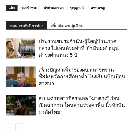
แท็ก
ช่วยน้ำท่วม
น้ำท่วมสงขลา
บุญญามณี
สรรเพชญ
บทความที่เกี่ยวข้อง
เพิ่มเติมจากผู้เขียน
ประธานชมรมกำนัน-ผู้ใหญ่บ้านภาค
กลาง ไม่เห็นด้วยท่าที ‘กำนันยศ’ หนุน
ดำรงตำแหน่ง 5 ปี
สร้างปัญหาเพิ่ม! รองผบ.ทหารพราน
ชี้3จังหวัดการศึกษาต่ำ โรงเรียนบิดเบือน
ศาสนา
สเปนด่าทหารอิสราเอล “ฆาตกร” ก่อน
เปิดฉากชก โดนสวนร่วงคาพื้น นิ้วหักบิน
ผ่าตัดไทย