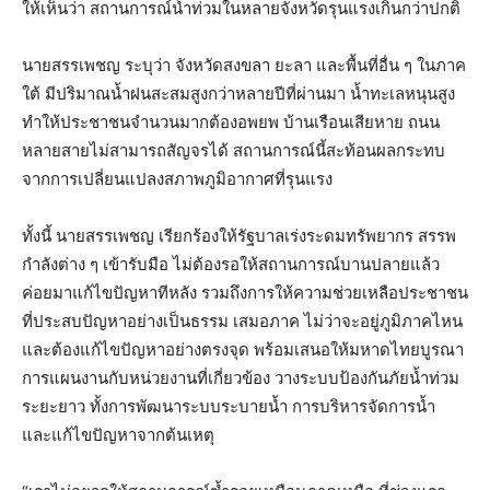
ให้เห็นว่า สถานการณ์น้ำท่วมในหลายจังหวัดรุนแรงเกินกว่าปกติ
นายสรรเพชญ ระบุว่า จังหวัดสงขลา ยะลา และพื้นที่อื่น ๆ ในภาค
ใต้ มีปริมาณน้ำฝนสะสมสูงกว่าหลายปีที่ผ่านมา น้ำทะเลหนุนสูง
ทำให้ประชาชนจำนวนมากต้องอพยพ บ้านเรือนเสียหาย ถนน
หลายสายไม่สามารถสัญจรได้ สถานการณ์นี้สะท้อนผลกระทบ
จากการเปลี่ยนแปลงสภาพภูมิอากาศที่รุนแรง
ทั้งนี้ นายสรรเพชญ เรียกร้องให้รัฐบาลเร่งระดมทรัพยากร สรรพ
กำลังต่าง ๆ เข้ารับมือ ไม่ต้องรอให้สถานการณ์บานปลายแล้ว
ค่อยมาแก้ไขปัญหาทีหลัง รวมถึงการให้ความช่วยเหลือประชาชน
ที่ประสบปัญหาอย่างเป็นธรรม เสมอภาค ไม่ว่าจะอยู่ภูมิภาคไหน
และต้องแก้ไขปัญหาอย่างตรงจุด พร้อมเสนอให้มหาดไทยบูรณา
การแผนงานกับหน่วยงานที่เกี่ยวข้อง วางระบบป้องกันภัยน้ำท่วม
ระยะยาว ทั้งการพัฒนาระบบระบายน้ำ การบริหารจัดการน้ำ
และแก้ไขปัญหาจากต้นเหตุ