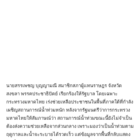
นายสรรเพชญ บุญญามณี สมาชิกสภาผู้แทนราษฎร จังหวัด
สงขลา พรรคประชาธิปัตย์ เรียกร้องให้รัฐบาล โดยเฉพาะ
กระทรวงมหาดไทย เร่งช่วยเหลือประชาชนในพื้นที่ภาคใต้ที่กำลัง
เผชิญสถานการณ์น้ำท่วมหนัก หลังจากรัฐมนตรีว่าการกระทรวง
มหาดไทยให้สัมภาษณ์ว่า สถานการณ์น้ำท่วมขณะนี้ยังไม่จำเป็น
ต้องส่งความช่วยเหลือจากส่วนกลาง เพราะมองว่าเป็นน้ำท่วมตาม
ฤดูกาลและน้ำจะระบายได้รวดเร็ว แต่ข้อมูลจากพื้นที่กลับแสดง