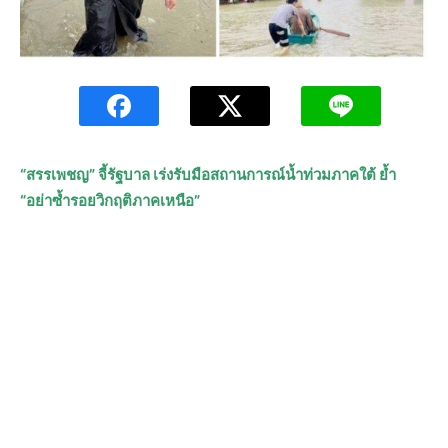
“สรรเพชญ” จี้รัฐบาล เร่งรับมือสถานการณ์น้ำท่วมภาคใต้ ย้ำ
“อย่าซ้ำรอยวิกฤติภาคเหนือ”