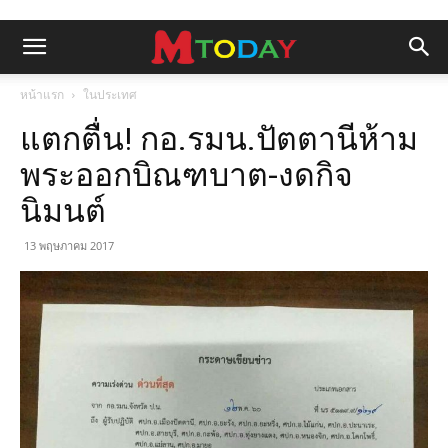
หน้าแรก
ในประเทศ
แตกตื่น! กอ.รมน.ปัตตานีห้าม
พระออกบิณฑบาต-งดกิจ
นิมนต์
13 พฤษภาคม 2017