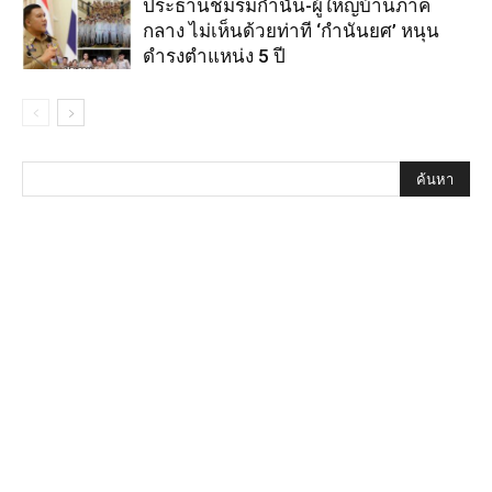
ประธานชมรมกำนัน-ผู้ใหญ่บ้านภาค
กลาง ไม่เห็นด้วยท่าที ‘กำนันยศ’ หนุน
ดำรงตำแหน่ง 5 ปี