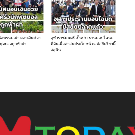
นัสพรหมเผ่า มอบเงินช่วย
จุฬาราชมนตรี เป็นประธานมอบโฉนด
ฟุตบอลถูกฟ้าผ่า
ที่ดินเพื่อศาสนประโยชน์ ณ มัสยิดรี่ยาดิ๊
สสุนัน