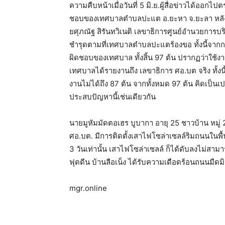
ความคืบหน้าเมื่อวันที่ 5 มิ.ย.ผู้สื่อข่าวได้ออก
ชอบของเทศบาลตำบลปะแต อ.ยะหา จ.ยะลา หลัง
ยศุภณัฐ สิรันทวิเนติ เลขาธิการศูนย์อำนวยการบ
ชำรุดตามที่เทศบาลตำบลปะแตร้องขอ ทั้งนี้จากการ
ผิดชอบของเทศบาล ทั้งสิ้น 97 ต้น ปรากฏว่าใช้งาน
เทศบาลได้รายงานถึง เลขาธิการ ศอ.บต จริง ทั้ง
งานไม่ได้ถึง 87 ต้น จากทั้งหมด 97 ต้น คิดเป็นเปอ
ประสบปัญหานี้เช่นเดียวกัน
นายมูหัมมัดตอเฮร บูบากา อายุ 25 ชาวบ้าน หมู่ 
ศอ.บต. มีการติดตั้งเสาไฟโซล่าเซลล์ริมถนนในพื้นที
3 วันเท่านั้น เสาไฟโซล่าเซลล์ ก็ได้ดับลงไม่สา
ฟุดดีน บ้านลือเน็ง ได้รับความเดือดร้อนถนนมืดมิดก็
mgr.online