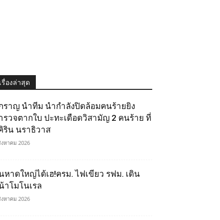
เรื่องล่าสุด
ิ๊กราญ นำทีม นำกำลังปิดล้อมคนร้ายยิง
ำรวจตากใบ ปะทะเดือดวิสามัญ 2 คนร้าย ที่
ุคิริน นราธิวาส
สิงหาคม 2026
นหาดใหญ่ได้เฮ!ครม. ไฟเขียว รฟม. เดิน
น้าโมโนเรล
สิงหาคม 2026