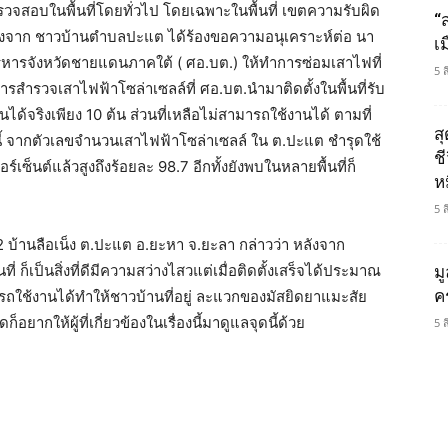
ไปตรวจสอบในพื้นที่โดยทั่วไป โดยเฉพาะในพื้นที่ เขตความรับผิด
“
จาก ชาวบ้านตำบลปะแต ได้ร้องขอความอนุเคราะห์ต่อ นา
เ
ริหารจังหวัดชายแดนภาคใต้ ( ศอ.บต.) ให้ทำการซ่อมเสาไฟที่
5 
สำรวจเสาไฟฟ้าโซล่าเซลล์ที่ ศอ.บต.นำมาติดตั้งในพื้นที่รับ
ได้จริงเพียง 10 ต้น ส่วนที่เหลือไม่สามารถใช้งานได้ ตามที่
ส
นี้ จากตัวเลขจำนวนเสาไฟฟ้าโซล่าเซลล์ ใน ต.ปะแต ชำรุดใช้
ช
ร์เซ็นต์แล้วสูงถึงร้อยละ 98.7 อีกทั้งยังพบในหลายพื้นที่ก็
ห
5 
2 บ้านลือเน็ง ต.ปะแต อ.ยะหา จ.ยะลา กล่าวว่า หลังจาก
่ ก็เป็นสิ่งที่ดีมีความสว่างไสวแต่เมื่อติดตั้งเสร็จได้ประมาณ
ม
ค
มารถใช้งานได้ทำให้ชาวบ้านที่อยู่ ละแวกของมัสยิดยาแมะสัย
อยากให้ผู้ที่เกี่ยวข้องในเรื่องนี้มาดูแลจุดนี้ด้วย
5 