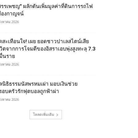
สรรเพชญ” ผลักดันเพิ่มมูลค่าที่ดินการรถไฟ
มืองกาญจน์
สิงหาคม 2026
ุดสะเทือนใจ! เผย ยอดชาวปาเลสไตน์เสีย
ีวิตจากการโจมตีของอิสราเอบพุ่งสูงทะลุ 7.3
มื่นราย
สิงหาคม 2026
ูลนิธิธรรมนัสพรหมเผ่า มอบเงินช่วย
รอบครัวรักฟุตบอลถูกฟ้าผ่า
สิงหาคม 2026
โหลดเพิ่มเติม