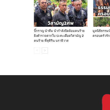
บิ๊กราญ นำทีม นำกำลังปิดล้อมคนร้าย
มูลนิธิธรรม
ยิงตำรวจตากใบ ปะทะเดือดวิสามัญ 2
ครอบครัวรัก
คนร้าย ที่สุคิริน นราธิวาส