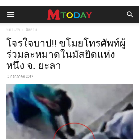
หน้าแรก
อิสลาม
โจรใจบาป!! ขโมยโทรศัพท์ผู้
ร่วมละหมาดในมัสยิดแห่ง
หนึ่ง จ. ยะลา
3 กรกฎาคม 2017