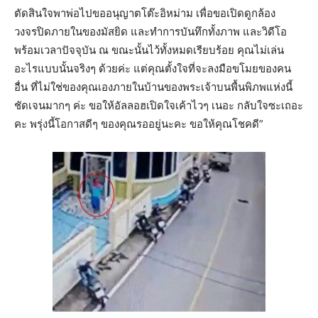
ตัดสินใจพาพ่อไปขออนุญาตโต๊ะอิหม่าม เพื่อขอเปิดดูกล้อง
วงจรปิดภายในของมัสยิด และทำการบันทึกทั้งภาพ และวิดีโอ
พร้อมเวลาปัจจุบัน ณ ขณะนั้นไว้ทั้งหมดเรียบร้อย คุณไม่เล่น
อะไรแบบนั้นจริงๆ ด้วยค่ะ แต่คุณตั้งใจที่จะลงมือขโมยของคน
อื่น ที่ไม่ใช่ของคุณเองภายในบ้านของพระเจ้าบนพื้นพิภพแห่งนี้
ชัดเจนมากๆ ค่ะ ขอให้อัลลอฮเปิดใจเค้าไวๆ เนอะ กลับใจซะเถอะ
คะ พรุ่งนี้โอกาสดีๆ ของคุณรออยู่นะคะ ขอให้คุณโชคดี”