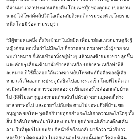
ที่ผ่านมา เวลาประมานเที่ยงคืน โดยเฟซบุ๊กของคุณเอ (ขอสงวน
นาม) ได้โพสต์คลิปวิดีโอเตือนภัยถึงพฤติกรรมของหัวขโมยราย
หนึ่ง โดยมีข้อความระบุว่า
“มีผู้ชายคนหนึ่ง ตั้งใจเข้ามาในมัสยิด เพื่อมาย่องแหวกม่านดูฝั่งผู้
หญิงก่อน พอเห็นว่าไม่มีอะไร ก็กวาดสายตามาทางฝั่งผู้ชาย จน
พบเป้าหมาย ก็เดินเข้ามานั่งอยู่ห่างๆ แล้วมองซ้ายมองขวา ลุกขึ้น
และค่อยๆ เลื่อนเข้ามานั่งข้างหลังเหยื่อ รอจังหวะเหยื่อทำพิธี
ละหมาด ก็ใช้มื้อลอดใต้หว่างขา หยิบโทรศัพท์มือถือของผู้เสีย
หาย แล้ววิ่งออกทางประตูมัสยิดไปอย่างรวดเร็ว โดยที่ไม่คิดว่า
จะมีคนสังเกตอาการของตนเอง จนขี่มอเตอร์ไซค์ออกกลับบ้าน
ไป (ดีที่ไม่เอากุญแจรถยนต์รถฉันไปด้วย) พยานบุคคลก็ต่าง
อาสาพาพ่อไป และอาสาไปกับพ่อ ตามไปขอพบถึงที่บ้าน ขอ
อนุญาต ขอโทษ พูดดีอธิบายทุกอย่าง จะไม่เอาความอะไรใดๆ ทั้ง
สิ้น ถ้าคืนโทรศัพท์มาให้และยอมรับ สุดท้ายแม่เค้าเองต้องเค้น
ถาม ในที่สุดก็ไม่ยอมรับ ตีหน้าซื่อย้อนกลับมาอีกว่า “มั่วรึป่าว
หลงรึป่าว ผิดคนแล้ว ไม่เคยเล่นอะไรแบบนั้นเลย” ใช่ค่ะ ดิฉัน