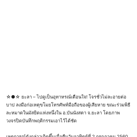
☆●☆ ยะลา – ไปดูเป็นอุทาหรณ์เตือนใจ! โจรชั่วไม่ละอายต่อ
บาป ลงมือก่อเหตุขโมยโทรศัพท์มือถือของผู้เสียหาย ขณะร่วมพิธี
ละหมาดในมัสยิดแห่งหนึ่งใน อ.บันนังสตา จ.ยะลา โดยภาพ
วงจรปิดบันทึกพฤติกรรมเอาไว้ได้ชัด
เหตุการณ์ดังกล่าวเกิดขึ้นเมื่อคืนวันอาทิตย์ที่ 2 กรกฎาคม 2560