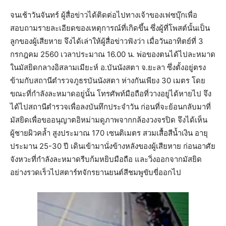
จนเช้าวันจันทร์ ผู้สื่อข่าวได้ติดต่อไปทางเจ้าของเฟซบุ๊กเพื่อ
สอบถามรายละเอียดของเหตุการณ์ที่เกิดขึ้น ซึ่งผู้ที่โพสต์นั้นเป็น
ลูกของผู้เสียหาย จึงได้เล่าให้ผู้สื่อข่าวฟังว่า เมื่อวันอาทิตย์ที่ 3
กรกฎคม 2560 เวลาประมาณ 16.00 น. พ่อของตนได้ไปละหมาด
ในมัสยิดกลางอิสลามเมียะห์ อ.บันนังสตา จ.ยะลา ซึ่งตั้งอยู่ตรง
ข้ามกับสถานีตำรวจภูธรบันนังสตา ห่างกันเพียง 30 เมตร โดย
ขณะที่กำลังละหมาดอยู่นั้น โทรศัพท์มือถือที่วางอยู่ได้หายไป จึง
ได้ไปสถานีตำรวจเพื่อลงบันทึกประจำวัน ก่อนที่จะย้อนกลับมาที่
มัสยิดเพื่อขออนุญาตอิหม่ามดูภาพจากกล้องวงจรปิด จึงได้เห็น
ผู้ชายผิวคล้ำ สูงประมาณ 170 เซนติเมตร สวมเสื้อสีน้ำเงิน อายุ
ประมาน 25-30 ปี เดินเข้ามานั่งข้างหลังของผู้เสียหาย ก่อนอาศัย
จังหวะที่กำลังละหมาดรีบก้มหยิบมือถือ และวิ่งออกจากมัสยิด
อย่างรวดเร็วไปสตาร์ทจักรยานยนต์สีชมพูขับขี่ออกไป