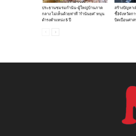
ประธานชมรมกำนัน-ผู้ใหญ่บ้านภาค
สร้างปัญหาเ
กลาง ไม่เห็นด้วยท่าที ‘กำนันยศ’ หนุน
ชี้3จังหวัดก
ดำรงตำแหน่ง 5 ปี
บิดเบือนศา