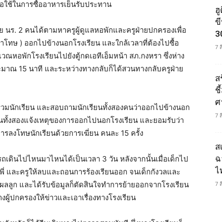
เพื่อใช้ในการซื้ออาหารเย็นรับประทาน
ฮ
ข
่าย นร. 2 คนได้ตามหาครูผู้ดูแลหอพักและครูฝ่ายปกครองเพื่อ
3
ำโทษ ) ออกไปข้างนอกโรงเรียน และใกล้เวลาที่ต้องไปซื้อ
7 
หอพักโรงเรียนไปยังตู้กดเอทีเอ็มหน้า สภ.กงหรา ซึ่งห่าง
ะมาณ 15 นาที และระหว่างทางกลับก็ได้สวนทางกลับครูฝ่าย
ส
ช
ศ
กรวมนักเรียน และสอบถามนักเรียนทั้งสองคนว่าออกไปข้างนอก
7 
นทั้งสองแจ้งเหตุของการออกไปนอกโรงเรียน และยอมรับว่า
รลงโทษนักเรียนด้วยการเฆี่ยน คนละ 15 ครั้ง
ส
ฉ
เดินไปไหนมาไหนได้เป็นเวลา 3 วัน หลังจากนั้นเมื่อเด็กไป
ไ
รุ่นพี่ และครูให้ลบและถอนการร้องเรียนออก จนเด็กกังวลและ
นแผลลูก และได้รับข้อมูลก็ตัดสินใจทำการย้ายออกจากโรงเรียน
7 
งผู้ปกครองให้ข่าวและเอาเรื่องทางโรงเรียน