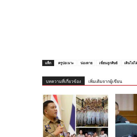
แท็ก
ครูปอเนาะ
น่องลาย
เฆี่ยนลูกศิษย์
เดินไม่ได
บทความที่เกี่ยวข้อง
เพิ่มเติมจากผู้เขียน