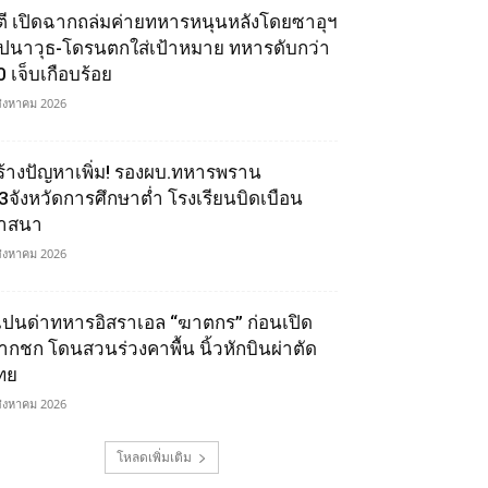
ูตี เปิดฉากถล่มค่ายทหารหนุนหลังโดยซาอุฯ
ีปนาวุธ-โดรนตกใส่เป้าหมาย ทหารดับกว่า
0 เจ็บเกือบร้อย
สิงหาคม 2026
ร้างปัญหาเพิ่ม! รองผบ.ทหารพราน
ี้3จังหวัดการศึกษาต่ำ โรงเรียนบิดเบือน
าสนา
สิงหาคม 2026
เปนด่าทหารอิสราเอล “ฆาตกร” ก่อนเปิด
ากชก โดนสวนร่วงคาพื้น นิ้วหักบินผ่าตัด
ทย
สิงหาคม 2026
โหลดเพิ่มเติม