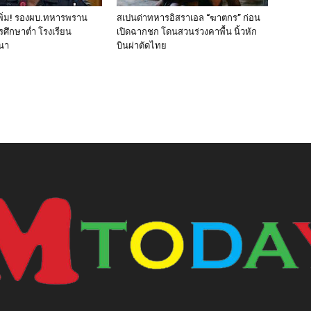
พิ่ม! รองผบ.ทหารพราน
สเปนด่าทหารอิสราเอล “ฆาตกร” ก่อน
ารศึกษาต่ำ โรงเรียน
เปิดฉากชก โดนสวนร่วงคาพื้น นิ้วหัก
สนา
บินผ่าตัดไทย