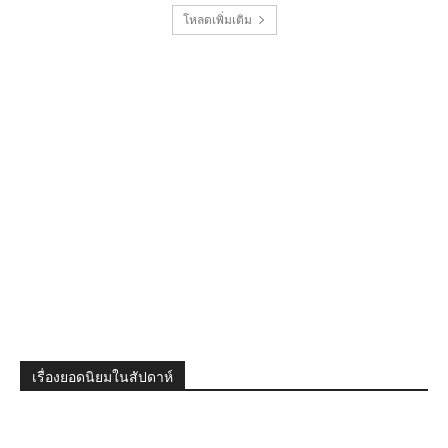
โหลดเพิ่มเติม
เรื่องยอดนิยมในสัปดาห์