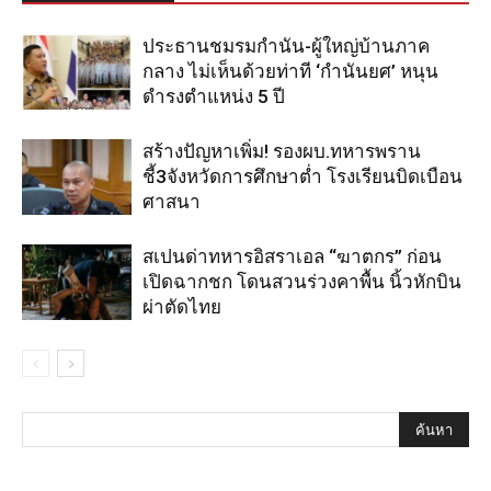
ประธานชมรมกำนัน-ผู้ใหญ่บ้านภาค
กลาง ไม่เห็นด้วยท่าที ‘กำนันยศ’ หนุน
ดำรงตำแหน่ง 5 ปี
สร้างปัญหาเพิ่ม! รองผบ.ทหารพราน
ชี้3จังหวัดการศึกษาต่ำ โรงเรียนบิดเบือน
ศาสนา
สเปนด่าทหารอิสราเอล “ฆาตกร” ก่อน
เปิดฉากชก โดนสวนร่วงคาพื้น นิ้วหักบิน
ผ่าตัดไทย