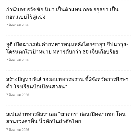
กำนันดร.ธวัชชัย นิมา เป็นตัวแทน กอจ.อยุธยา เป็น
กอท.แบบไร้คู่แข่ง
7 สิงหาคม 2026
ฮูตี เปิดฉากถล่มค่ายทหารหนุนหลังโดยซาอุฯ ขีปนาวุธ-
โดรนตกใส่เป้าหมาย ทหารดับกว่า 30 เจ็บเกือบร้อย
7 สิงหาคม 2026
สร้างปัญหาเพิ่ม! รองผบ.ทหารพราน ชี้3จังหวัดการศึกษา
ต่ำ โรงเรียนบิดเบือนศาสนา
7 สิงหาคม 2026
สเปนด่าทหารอิสราเอล “ฆาตกร” ก่อนเปิดฉากชก โดน
สวนร่วงคาพื้น นิ้วหักบินผ่าตัดไทย
7 สิงหาคม 2026