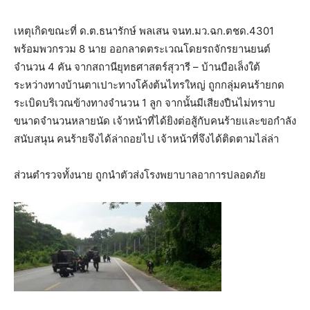
เหตุเกิดขณะที่ ด.ต.ธนารักษ์ พลเสน จนท.มว.ฉก.ตชด.4301
พร้อมพวกรวม 8 นาย ออกลาดตระเวณโดยรถจักรยานยนต์
จำนวน 4 คัน จากสถานียุทธศาสตร์สุวารี – บ้านบือเล็งใต้
ระหว่างทางบ้านตาเปาะทางโค้งต้นไทรใหญ่ ถูกกลุ่มคนร้ายกด
ระเบิดบริเวณข้างทางจำนวน 1 ลูก จากนั้นมีเสียงปืนไม่ทราบ
ขนาดจำนวนหลายนัด เจ้าหน้าที่ได้ยิงต่อสู้กับคนร้ายและขอกำลัง
สนับสนุน คนร้ายจึงได้ล่าถอยไป เจ้าหน้าที่จึงได้ติดตามไล่ล่า
ส่วนตำรวจทั้งนาย ถูกนำตัวส่งโรงพยาบาลอาการปลอดภัย