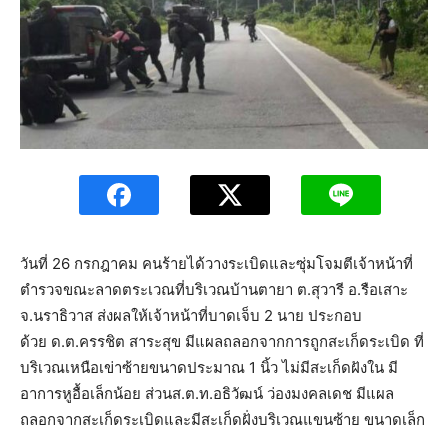
วันที่ 26 กรกฎาคม คนร้ายได้วางระเบิดและซุ่มโจมตีเจ้าหน้าที่
ตำรวจขณะลาดตระเวณที่บริเวณบ้านตายา ต.สุวารี อ.รือเสาะ
จ.นราธิวาส ส่งผลให้เจ้าหน้าที่บาดเจ็บ 2 นาย ประกอบ
ด้วย ด.ต.ครรชิต สาระสุข มีแผลถลอกจากการถูกสะเก็ดระเบิด ที่
บริเวณเหนือเข่าซ้ายขนาดประมาณ 1 นิ้ว ไม่มีสะเก็ดฝังใน มี
อาการหูอื้อเล็กน้อย ส่วนส.ต.ท.อธิวัฒน์ ว่องมงคลเดช มีแผล
ถลอกจากสะเก็ดระเบิดและมีสะเก็ดฝั่งบริเวณแขนซ้าย ขนาดเล็ก