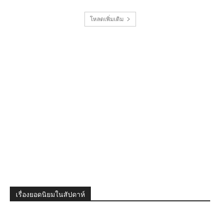
โหลดเพิ่มเติม
เรื่องยอดนิยมในสัปดาห์