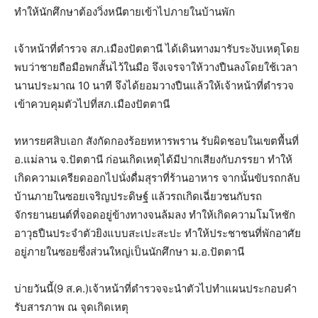
ทำให้นักศึกษาต้องวิ่งหนีตายเข้าไปภายในบ้านพัก
เจ้าหน้าที่ตำรวจ สภ.เมืองปัตตานี ได้เดินทางมารับระงับเหตุโดย
พบว่าชายถือมือพกสั้นไว้ในมือ จึงเจรจาให้วางปืนลงโดยใช้เวลา
นานประมาณ 10 นาที จึงได้ยอมวางปืนแล้วให้เจ้าหน้าที่ตำรวจ
เข้าควบคุมตัวไปที่สภ.เมืองปัตตานี
ทหารยศสิบเอก สังกัดกองร้อยทหารพราน รับผิดชอบในเขตพื้นที่
อ.แม่ลาน จ.ปัตตานี ก่อนเกิดเหตุได้มีปากเสียงกับภรรยา ทำให้
เกิดความเครียดออกไปนั่งดื่มสุราที่ร้านอาหาร จากนั้นขับรถกลับ
บ้านภายในซอยเจริญประดิษฐ์ แล้วรถเกิดเฉี่ยวชนกับรถ
จักรยานยนต์ที่จอดอยู่ข้างทางจนล้มลง ทำให้เกิดความโมโหชัก
อาวุธปืนประจำตัวยิงแบบสะเปะสะปะ ทำให้ประชาชนที่พักอาศัย
อยู่ภายในซอยซึ่งส่วนใหญ่เป็นนักศึกษา ม.อ.ปัตตานี
บ่ายวันนี้(9 ส.ค.)เจ้าหน้าที่ตำรวจจะนำตัวไปทำแผนประกอบคำ
รับสารภาพ ณ จุดเกิดเหตุ