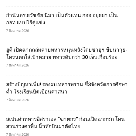
กำนันดร.ธวัชชัย นิมา เป็นตัวแทน กอจ.อยุธยา เป็น
กอท.แบบไร้คู่แข่ง
7 สิงหาคม 2026
ฮูตี เปิดฉากถล่มค่ายทหารหนุนหลังโดยซาอุฯ ขีปนาวุธ-
โดรนตกใส่เป้าหมาย ทหารดับกว่า 30 เจ็บเกือบร้อย
7 สิงหาคม 2026
สร้างปัญหาเพิ่ม! รองผบ.ทหารพราน ชี้3จังหวัดการศึกษา
ต่ำ โรงเรียนบิดเบือนศาสนา
7 สิงหาคม 2026
สเปนด่าทหารอิสราเอล “ฆาตกร” ก่อนเปิดฉากชก โดน
สวนร่วงคาพื้น นิ้วหักบินผ่าตัดไทย
7 สิงหาคม 2026