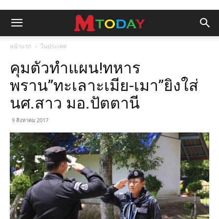
หน้าแรก
ในประเทศ
คุมตัวทำแผน!ทหาร
พราน”ทะเลาะเมีย-เมา”ยิงใส่
นศ.สาว มอ.ปัตตานี
9 สิงหาคม 2017