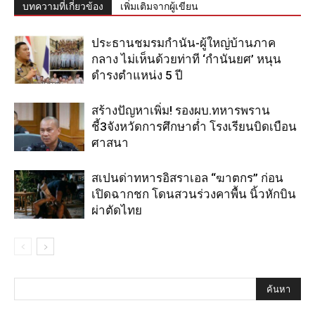
บทความที่เกี่ยวข้อง
เพิ่มเติมจากผู้เขียน
ประธานชมรมกำนัน-ผู้ใหญ่บ้านภาค
กลาง ไม่เห็นด้วยท่าที ‘กำนันยศ’ หนุน
ดำรงตำแหน่ง 5 ปี
สร้างปัญหาเพิ่ม! รองผบ.ทหารพราน
ชี้3จังหวัดการศึกษาต่ำ โรงเรียนบิดเบือน
ศาสนา
สเปนด่าทหารอิสราเอล “ฆาตกร” ก่อน
เปิดฉากชก โดนสวนร่วงคาพื้น นิ้วหักบิน
ผ่าตัดไทย