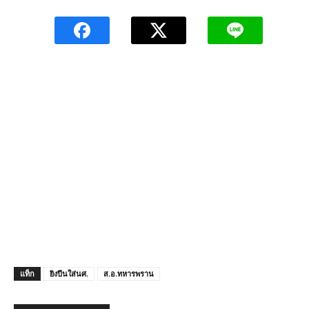
แท็ก
ยิงปืนใส่นศ.
ส.อ.ทหารพราน