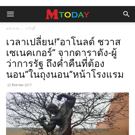
หน้าแรก
วาไรตี้
เวลาเปลี่ยน!”อาโนลด์ ชวาส
เซเนคเกอร์” จากดาราดัง-ผู้
ว่าการรัฐ ถึงค่ำคืนที่ต้อง
นอน”ในถุงนอน”หน้าโรงแรม
22 สิงหาคม 2017