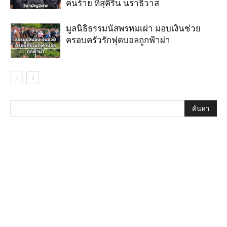
คนร้าย ที่สุคิริน นราธิวาส
มูลนิธิธรรมนัสพรหมเผ่า มอบเงินช่วย
ครอบครัวรักฟุตบอลถูกฟ้าผ่า