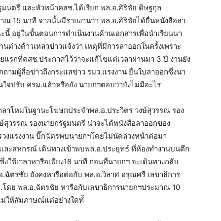
มนตรี และหัวหน้าคสช.ได้เรียก พล.อ.ศิริชัย ดิษฐกุล
 15 นาที จากนั้นมีรายงานว่า พล.อ.ศิริชัยได้ยื่นหนังสือลา
นี้ อยู่ในขั้นตอนการดำเนินงานด้านเอกสารเพื่อนำเรียนนา
ต่างด้าวเหลวข่าวแจ้งว่า เหตุที่มีการลาออกในครั้งเพราะ
รกที่คสช.ประกาศไว้ว่าจะแก้ไขแต่เวลาผ่านมา 3 ปี งานยัง
กถามผู้สื่อข่าวถึงกระแสข่าว รมว.แรงงาน ยื่นใบลาออกซึ่งนา
สินใจปรับ ครม.แล้วหรือยัง นายกฯตอบว่ายังไม่มีอะไร
งกลาโหมในฐานะโฆษกประจำพล.อ.ประวิตร วงษ์สุวรรณ รอง
์สุวรรณ รองนายกรัฐมนตรี น่าจะได้หนังสือลาออกของ
ทรวงแรงงาน บิ๊กฉัตรพบนายกฯโดยไม่นัดล่วงหน้าต่อมา
รและสหกรณ์ เดินทางเข้าพบพล.อ.ประยุทธ์ ที่ห้องทำงานบนตึก
ึ่งใช้เวลาหารือเพียง18 นาที ก่อนที่นายกฯ จะเดินทางกลับ
ฉัตรชัย ยังคงหารือต่อกับ พล.อ.วิลาศ อรุณศรี เลขาธิการ
ม.โดย พล.อ.ฉัตรชัย หารือกับเลขาธิการนายกฯประมาณ 10
่ให้สัมภาษณ์แต่อย่างใดทั้