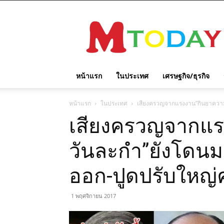
M
TODAY
หน้าแรก
ในประเทศ
เศรษฐกิจ/ธุรกิจ
หน้าแรก
ในประเทศ
เสียงครวญจากแรงงาน”กินยาความ
เสียงครวญจากแร
วันละกำ”ยังโดนม
ออก-ปูดปรับใหญ่
1 พฤศจิกายน 2017