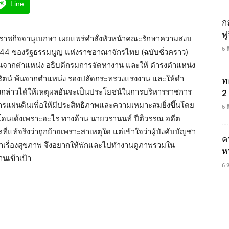
Line
ก
ฟ
ว่า ราชกิจจานุเบกษา เผยแพร่คําสั่งหัวหน้าคณะรักษาความสงบ
6 
44 ของรัฐธรรมนูญ แห่งราชอาณาจักรไทย (ฉบับชั่วคราว)
นจากตําแหน่ง อธิบดีกรมการจัดหางาน และให้ ดํารงตําแหน่ง
ัตน์ พ้นจากตําแหน่ง รองปลัดกระทรวงแรงงาน และให้ดํา
ท
งดังกล่าวได้ให้เหตุผลอันจะเป็นประโยชน์ในการบริหารราชการ
2 
ผ่นดินเพื่อให้มีประสิทธิภาพและความเหมาะสมยิ่งขึ้นโดย
6 
ม่รู้โดนเด้งเพราะอะไร ทางด้าน นายวรานนท์ ปีติวรรณ อดีต
ี่แท้จริงว่าถูกย้ายเพราะสาเหตุใด แต่เข้าใจว่าผู้บังคับบัญชา
ค
หาเรื่องสุขภาพ จึงอยากให้พักและไปทำงานดูภาพรวมใน
ห
นเข้าเป้า
6 