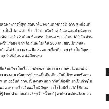
 โดยเฉพาะการพิสูจน์สัญชาติแรงงานต่างด้าวไม่ล่าช้าเหมือนที่
ารเป็นไปตามเป้าที่วางไว้ ยอดใบจับคู่ 4 แสนคนดำเนินการ
สร็จทันเวลาใน 2 เดือน ที่จะครบกำหนด ชะลอโทษ 180 วัน ส่วน
องขึ้นเรื่อยๆ จากเดิมวันละไม่เกิน 200 คน ขยับเป็นวันละ
้านได้รับความร่วมมือ ส่วนบางเรื่องที่อาจล่าช้าเป็นปัญหา
ทุกวันยังโดนม.44อีกเหรอ
ต่สื่อที่ตกใจ เป็นเรื่องปกติของราชการ และผมคงไม่ต้องฝาก
ว.แรงงาน เน้นการทำงานเป็นทีมเดียวกันมีเป้าหมายชัดเจน
น่งอธิบดี กกจ. เป็นงานหนัก ทุกวันนี้ต้องกินยาเป็นกำๆไม่
อน เพราะเรื่องอื่นผมไม่มีปัญหาอะไรไม่มีเรื่องใต้โต๊ะ ผม
ว่าผมทำงานยังไงจริงๆเรื่องนี้ ผมก็รู้มาบ้าง แต่มันต้องด่วน