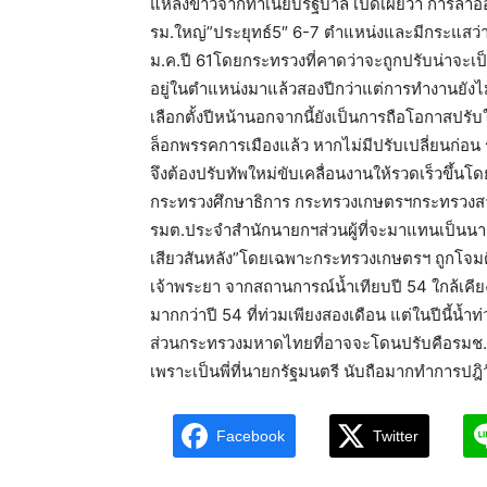
แหล่งข่าวจากทำเนียบรัฐบาล เปิดเผยว่า การลาออก
รม.ใหญ่”ประยุทธ์5″ 6-7 ตำแหน่งและมีกระแสว่า
ม.ค.ปี 61โดยกระทรวงที่คาดว่าจะถูกปรับน่าจะเป
อยู่ในตำแหน่งมาแล้วสองปีกว่าแต่การทำงานยังไม
เลือกตั้งปีหน้านอกจากนี้ยังเป็นการถือโอกาสปรั
ล็อกพรรคการเมืองแล้ว หากไม่มีปรับเปลี่ยนก่อน 
จึงต้องปรับทัพใหม่ขับเคลื่อนงานให้รวดเร็วขึ้
กระทรวงศึกษาธิการ กระทรวงเกษตรฯกระทรวง
รมต.ประจำสำนักนายกฯส่วนผู้ที่จะมาแทนเป็น
เสียวสันหลัง”โดยเฉพาะกระทรวงเกษตรฯ ถูกโจมตีห
เจ้าพระยา จากสถานการณ์น้ำเทียบปี 54 ใกล้เคียง
มากกว่าปี 54 ที่ท่วมเพียงสองเดือน แต่ในปีนี้น้ำ
ส่วนกระทรวงมหาดไทยที่อาจจะโดนปรับคือรมช.
เพราะเป็นพี่ที่นายกรัฐมนตรี นับถือมากทำการปฎิว
Facebook
Twitter