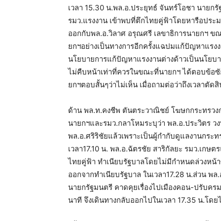
เวลา 15.30 น.พล.อ.ประยุทธ์ จันทร์โอชา นายกรัฐ
รมว.แรงงาน เข้าพบที่ตึกไทยคู่ฟ้าโดยหารือประมาณ
ออกกับพล.อ.วิลาศ อรุณศรี เลขาธิการนายกฯ ขณะ
ยกฯอย่างเป็นทางการอีกครั้งแฉปมแก้ปัญหาแรงงาน
นโยบายการแก้ปัญหาแรงงานต่างด้าวเป็นนโยบายแ
ไม่คืบหน้าเท่าที่ควรในขณะที่นายกฯ ได้ตอบข้อซั
ยกฯตอบสั้นๆว่าไม่เห็น เมื่อถามต่อว่าถึงเวลาตัด
ด้าน พล.ท.คงชีพ ตันตระวาณิชย์ โฆษกกระทรว
นายกฯและรมว.กลาโหมระบุว่า พล.อ.ประวิตร วงษ
พล.อ.ศริริชัยแล้วเพราะเป็นผู้กำกับดูแลงานกระ
เวลา17.10 น. พล.อ.ฉัตรชัย สาริกัลยะ รมว.เกษต
ไทยคู่ฟ้า ทำเนียบรัฐบาลโดยไม่มีกำหนดล่วงหน้าซ
ออกจากทำเนียบรัฐบาล ในเวลา17.28 น.ส่วน พล.อ.
นายกรัฐมนตรี คาดคุยเรื่องไปเมืองคอน-ปรับคร
นาที จึงเดินทางกลับออกไปในเวลา 17.35 น.โดยไม