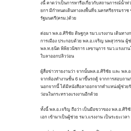
งนี้ คาดว่าเป็นการหารือเกี่ยวกับสถานการณ์น้ำท่
ยกฯ มีกำหนดเดินทางลงพื้นที่จ.นครศรีธรรมราช ขณะ
รัฐมนตรี(ครม.)ด้วย
ต่อมา พล.อ.ศิริชัย ดิษฐกุล รมว.แรงงาน เดินทา
การเมือง ประกอบด้วย พล.อ.เจริญ นพสุวรรณ ผู้
พล.ท.ธนิต พิพิธวนิชการ เลขานุการ รมว.แรงงาน
ใบลาออกปลิวว่อน
ผู้สื่อข่าวรายงานว่า จากนั้นพล.อ.ศิริชัย และ พล
จากห้องทำงานชั้น 6 มาขึ้นรถตู้ จากการสอบถามท
นอกจากนี้ ได้มีหนังสือลาออกจากตำแหน่งผู้ช่
ว่อนในกระทรวงแรงงานอีกด้วย
ทั้งนี้ พล.อ.เจริญ ถือว่า เป็นมือขวาของ พล.อ.ศ
เอก เข้ามาเป็นผู้ช่วย รมว.แรงงาน เป็นระยะเวลา 