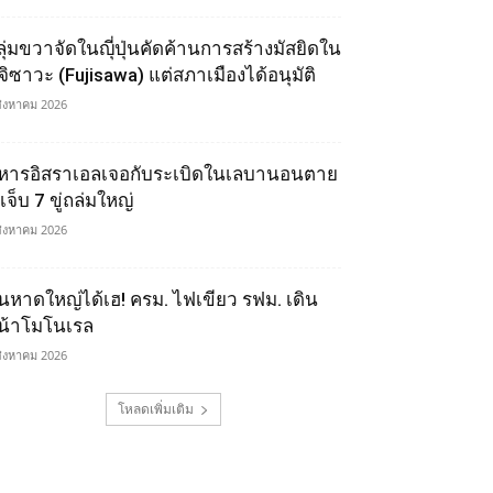
ลุ่มขวาจัดในญุี่ปุ่นคัดค้านการสร้างมัสยิดใน
ูจิซาวะ (Fujisawa) แต่สภาเมืองได้อนุมัติ
สิงหาคม 2026
หารอิสราเอลเจอกับระเบิดในเลบานอนตาย
เจ็บ 7 ขู่ถล่มใหญ่
สิงหาคม 2026
นหาดใหญ่ได้เฮ! ครม. ไฟเขียว รฟม. เดิน
น้าโมโนเรล
สิงหาคม 2026
โหลดเพิ่มเติม