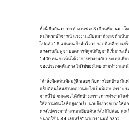
ทั้งนี้ ยืนยันว่า การทำงานช่วง 8 เดือนที่ผ่านมา
คนวิพากษ์วิจารณ์ แรงงานเมียนมาตัวเลขดำเนินก
ไปแล้ว 1.6 แสนคน จึงมั่นใจว่า ยอดที่เหลือจะเ
แรงงานกัมพูชา ยอดการพิสูจน์สัญชาติเริ่มกระเตื้
1,400 คน จะเห็นได้ว่าการทำงานกับประเทศเพื่อนบ
ของประเทศต้นทาง ไม่ใช่ของไทย ถามทำงานหนัก
“คำสั่งมีผลทันทีผมรู้สึกเฉยๆ กับการโยกย้าย มีแ
อธิบดีคนใหม่สานต่องานอะไรเป็นพิเศษ เพราะ รม
จากนี้ไป ผมคงจะได้พักบ้างเพราะการทำงานในตำแห
ให้ความดันโลหิตสูงกำเริบ นายจึงอาจอยากให้พักผ่
ตรงไปตรงมาทำงานเหยียบคันเร่งไม่มีปล่อย คุณก็รู้
ขนาดใช้ ม.44 เลยหรือ” นายวรานนท์ กล่าว