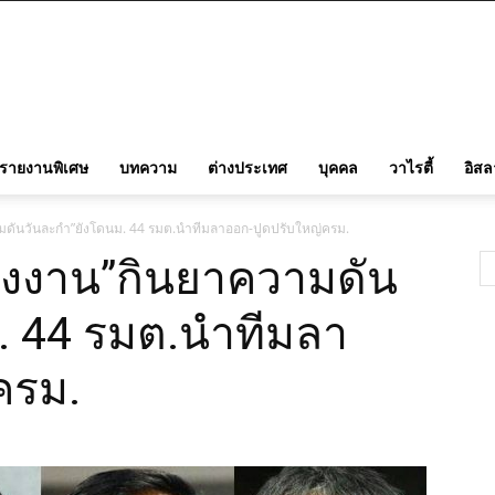
รายงานพิเศษ
บทความ
ต่างประเทศ
บุคคล
วาไรตี้
อิส
ดันวันละกำ”ยังโดนม. 44 รมต.นำทีมลาออก-ปูดปรับใหญ่ครม.
งงาน”กินยาความดัน
. 44 รมต.นำทีมลา
ครม.