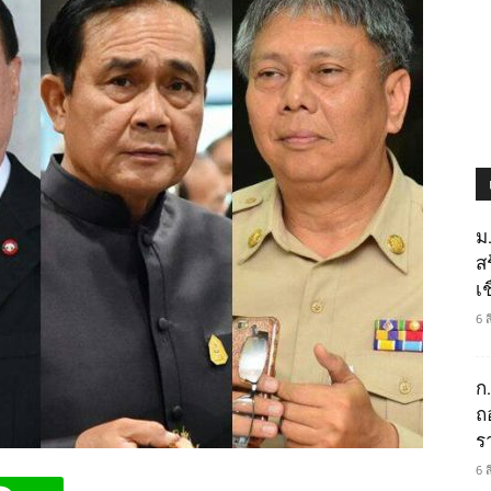
ม
ส
เช
6 
ก
ถ
ร
6 