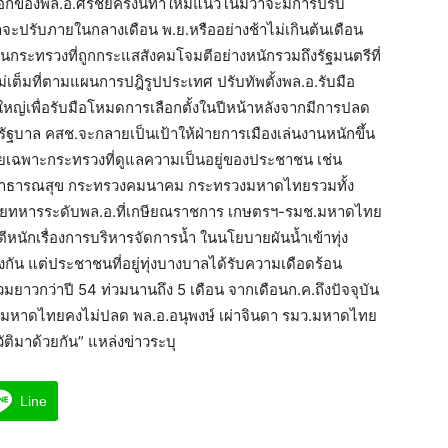
ของพล.อ.ศิริชัยครั้งนี้ทำให้มีแนวโน้มว่าจะมีการปรับ
จะปรับภายในกลางเดือน พ.ย.หรืออย่างช้าไม่เกินต้นเดือน
็นกระทรวงที่ถูกกระแสสังคมโจมตีอย่างหนักรวมถึงรัฐมนตรีที่
่เต็มที่ตามแผนการปฎิรูปประเทศ ปรับทัพตั้งพล.อ.รับมือ
บใหญ่เพื่อรับมือโหมดการเลือกตั้งในปีหน้าหลังจากมีการปลด
รัฐบาล คสช.จะกลายเป็นเป้าให้ฝ่ายการเมืองเล่นงานหนักขึ้น
นโดยเฉพาะกระทรวงที่ดูแลความเป็นอยู่ของประชาชน เช่น
สาธารณสุข กระทรวงคมนาคม กระทรวงมหาดไทยรวมทั้ง
นายทหารระดับพล.อ.ที่เกษียณราชการ เกษตรฯ-รมช.มหาดไทย
นักเรื่องการบริหารจัดการน้ำ ในนโยบายผันน้ำเข้าทุ่ง
กัน แต่ประชาชนที่อยู่ทุ่งบางบาลได้รับความเดือดร้อน
ท่วมยาวกว่าปี 54 ท่วมนานถึง 5 เดือน จากเดือนก.ค.ถึงปัจจุบัน
มหาดไทยคงไม่ปลด พล.อ.อนุพงษ์ เผ่าจินดา รมว.มหาดไทย
ัติมาด้วยกัน” แหล่งข่าวระบุ
Line