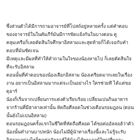
ซึ่งส่วนตัวได้มีการถามอาจารย์ที่โปสถ์อยู่หลายครั้ง แต่คำตอบ
ของอาจารย์ในในคัมภีร์มันมีการขัดแย้งกันในบางตอน ดู
คลุมเครือก็เลยตัดสินใจศึกษาอิสลามและสุดท้ายก็ได้เจอกับคำ
ตอบที่มันชัดเจน
มีเหตุและมีผลที่ทำให้คำถามในใจของน้องหายไป ก็เลยตัดสินใจ
ที่จะรับอิสลาม
ตอนนั้นที่คำตอบของน้องเลือกอิสลาม น้องเครียดมากเลยในเรื่อง
งาน อยากเป็นอิสลามมากแต่จะเป็นอย่างไร ใครช่วยที ได้แต่ขอ
ดุอาร์
น้องก็เริ่มจากเปลี่ยนการแต่งตัวเรียบร้อย เปลี่ยนเปนกินอาหาร
จากร้านที่มีฮาลาลเท่านั้น หัดถือศีลอดในช่วงเดือนรอมฎอน (ตอน
นั้นยังไม่เปนอิสลาม)
ตอนรอมฎอนครั้งแรกในชีวิตที่หัดถือศีลอด ได้ขอต่ออัลลอฮ์ว่าตัว
น้องนั้นทำงานบาปหนัก น้องไม่มีผู้นำทางเรื่องนี้และไม่รู้จะรับ
อิสลามอย่างไรก็ขอต่ออัลลอฮ์ให้น้องได้พบเจอผู้ใหญ่ที่พอจะ