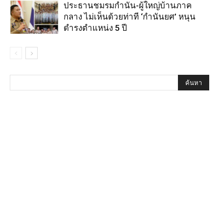
ประธานชมรมกำนัน-ผู้ใหญ่บ้านภาค
กลาง ไม่เห็นด้วยท่าที ‘กำนันยศ’ หนุน
ดำรงตำแหน่ง 5 ปี