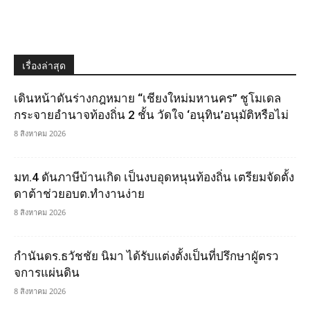
เรื่องล่าสุด
เดินหน้าดันร่างกฎหมาย “เชียงใหม่มหานคร” ชูโมเดล
กระจายอำนาจท้องถิ่น 2 ชั้น วัดใจ ‘อนุทิน’อนุมัติหรือไม่
8 สิงหาคม 2026
มท.4 ดันภาษีบ้านเกิด เป็นงบอุดหนุนท้องถิ่น เตรียมจัดตั้ง
ดาต้าช่วยอบต.ทำงานง่าย
8 สิงหาคม 2026
กำนันดร.ธวัชชัย นิมา ได้รับแต่งตั้งเป็นที่ปรึกษาผูัตรว
จการแผ่นดิน
8 สิงหาคม 2026