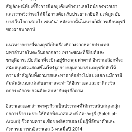
สัญลักษณ์ที่บ่งชี้ถึงการยืนอยู่เคียงข้างปาเลสไตน์ของพวกเรา
และเราหวังว่าจะได้มีโอกาสต้อนรับประธานาธิบดี มะห์มูด อับ
บาส ในโอกาสต่อไปเช่นกัน” หลังจากนั้นไม่นานก็มีการเยือนตุรกี
ของฝ่ายฟาตาห์
แนวทางอย่างนี้ของตุรกีเป็นเรื่องที่ต่างจากหลายประเทศ
มหาอำนาจในตะวันออกกลาง เพราะขณะที่อียิปต์และ
ซาอุดิอาระเบียเลือกที่จะยืนอยู่ข้างกลุ่มฟาตาห์ อิหร่านเลือกที่จะ
สนับสนุนตัวแสดงที่ไม่ใช่รัฐอย่างกลุ่มฮามาส แต่ตุรกีกลับให้
ความสำคัญกับทั้งฮามาสและฟาตาห์อย่างไม่แบ่งแยก แม้การมี
สัมพันธ์แนบแน่นกับฮามาสจะทำให้อิสราเอลและชาติตะวัน
ตกกระอักกระอ่วนที่จะคบหากับตุรกีก็ตาม
อิสราเอลเองกล่าวหาตุรกีว่าเป็นประเทศที่ให้การสนับสนุนกลุ่ม
ก่อการร้าย เพราะให้ที่พักพิงแก่ศอเละห์ อัล-อะรูรี่ (Saleh al-
Arouri) ซึ่งตามความเชื่อของอิสราเอล เป็นผู้ที่ลักพาตัวและ
สังหารเยาวชนอิสราเอล 3 คนเมื่อปี 2014