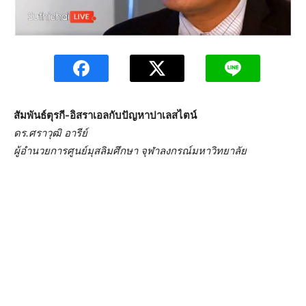
สัมพันธ์ตุรกี-อิสราเอลกับปัญหาปาเลสไตน์
ดร.ศราวุฒิ อารีย์
ผู้อำนวยการศูนย์มุสลิมศึกษา จุฬาลงกรณ์มหาวิทยาลัย