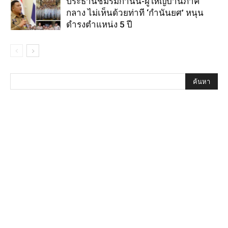
ประธานชมรมกำนัน-ผู้ใหญ่บ้านภาค
กลาง ไม่เห็นด้วยท่าที ‘กำนันยศ’ หนุน
ดำรงตำแหน่ง 5 ปี