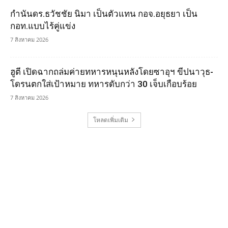
กำนันดร.ธวัชชัย นิมา เป็นตัวแทน กอจ.อยุธยา เป็น
กอท.แบบไร้คู่แข่ง
7 สิงหาคม 2026
ฮูตี เปิดฉากถล่มค่ายทหารหนุนหลังโดยซาอุฯ ขีปนาวุธ-
โดรนตกใส่เป้าหมาย ทหารดับกว่า 30 เจ็บเกือบร้อย
7 สิงหาคม 2026
โหลดเพิ่มเติม