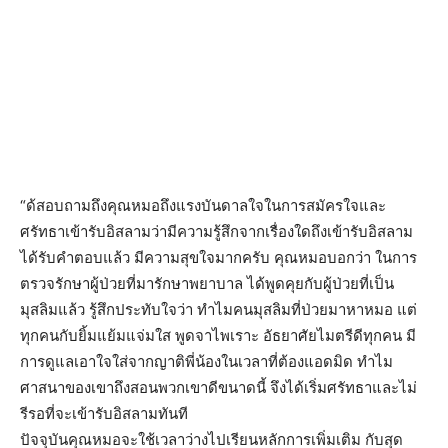
“ด้สอบถามถึงคุณหมอถึงแรงบันดาลใจในการสมัครใจและ
ศรัทธาเข้ารับอิสลามว่ามีความรู้สึกจากเรื่องใดถึงเข้ารับอิสลาม
ได้รับคำตอบแล้ว มีความสุขใจมากครับ คุณหมอบอกว่า ในการ
ตรวจรักษาผู้ป่วยที่มารักษาพยาบาล ได้พูดคุยกับผู้ป่วยที่เป็น
มุสลิมแล้ว รู้สึกประทับใจว่า ทำไมคนมุสลิมที่ป่วยมาหาหมอ แต่
ทุกคนกับยิ้มแย้มแจ่มใส พูดจาไพเราะ อัธยาศัยไมตรีดีทุกคน มี
การดูแลเอาใจใส่จากญาติพี่น้องในเวลาที่ต้องแอดมิด ทำไม
ศาสนาของเขาถึงสอนพวกเขาดีขนาดนี้ จึงได้เริ่มศรัทธาและไม่
รีรอที่จะเข้ารับอิสลามทันที
ปัจจุบันคุณหมอจะใช้เวลาว่างไปเรียนหลักการเพิ่มเติม กับสุด