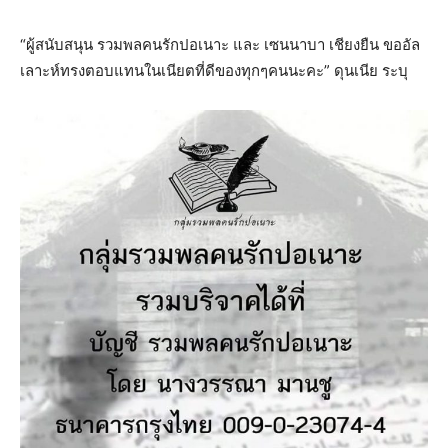
“ผู้สนับสนุน รวมพลคนรักปอเนาะ และ เซนนาบา เชียงยืน ขออัล
เลาะห์ทรงตอบแทนในเนียตที่ดีของทุกๆคนนะคะ” ดุนเนีย ระบุ