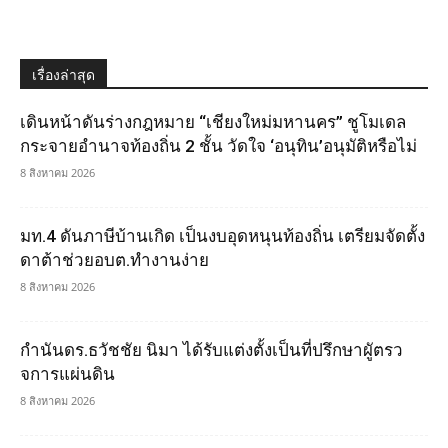
เรื่องล่าสุด
เดินหน้าดันร่างกฎหมาย “เชียงใหม่มหานคร” ชูโมเดล
กระจายอำนาจท้องถิ่น 2 ชั้น วัดใจ ‘อนุทิน’อนุมัติหรือไม่
8 สิงหาคม 2026
มท.4 ดันภาษีบ้านเกิด เป็นงบอุดหนุนท้องถิ่น เตรียมจัดตั้ง
ดาต้าช่วยอบต.ทำงานง่าย
8 สิงหาคม 2026
กำนันดร.ธวัชชัย นิมา ได้รับแต่งตั้งเป็นที่ปรึกษาผูัตรว
จการแผ่นดิน
8 สิงหาคม 2026