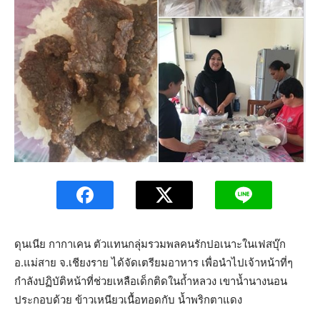
ดุนเนีย กากาเคน ตัวแทนกลุ่มรวมพลคนรักปอเนาะในเฟสบุ๊ก
อ.แม่สาย จ.เชียงราย ได้จัดเตรียมอาหาร เพื่อนำไปเจ้าหน้าที่ๆ
กำลังปฏิบัติหน้าที่ช่วยเหลือเด็กติดในถ้ำหลวง เขาน้ำนางนอน
ประกอบด้วย ข้าวเหนียวเนื้อทอดกับ น้ำพริกตาแดง