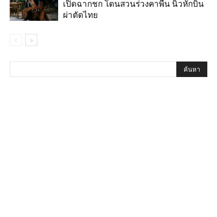
เปิดฉากชก โดนสวนร่วงคาพื้น นิ้วหักบิน
ผ่าตัดไทย