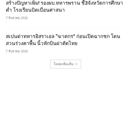
สร้างปัญหาเพิ่ม! รองผบ.ทหารพราน ชี้3จังหวัดการศึกษา
ต่ำ โรงเรียนบิดเบือนศาสนา
7 สิงหาคม 2026
สเปนด่าทหารอิสราเอล “ฆาตกร” ก่อนเปิดฉากชก โดน
สวนร่วงคาพื้น นิ้วหักบินผ่าตัดไทย
7 สิงหาคม 2026
โหลดเพิ่มเติม