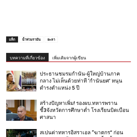
แท็ก
น้ำท่วมรามัน
ยะลา
บทความที่เกี่ยวข้อง
เพิ่มเติมจากผู้เขียน
ประธานชมรมกำนัน-ผู้ใหญ่บ้านภาค
กลาง ไม่เห็นด้วยท่าที ‘กำนันยศ’ หนุน
ดำรงตำแหน่ง 5 ปี
สร้างปัญหาเพิ่ม! รองผบ.ทหารพราน
ชี้3จังหวัดการศึกษาต่ำ โรงเรียนบิดเบือน
ศาสนา
สเปนด่าทหารอิสราเอล “ฆาตกร” ก่อน