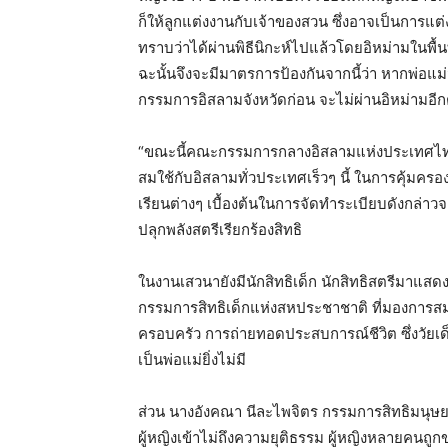
ก็ให้ลูกแต่งงานกับเจ้าของสวน ซึ่งอาจเป็นการแ
ทราบว่าได้ผ่านพิธีนิกะห์ไปแล้วโดยอิหม่ามในพื้
ฉะนั้นจึงจะมีมาตรการป้องกันจากนี้ว่า หากพ่อแม่จ
กรรมการอิสลามจังหวัดก่อน จะไม่ผ่านอิหม่ามอีก
“ขณะนี้คณะกรรมการกลางอิสลามแห่งประเทศไทยไ
สมใช้กับอิสลามทั่วประเทศเร็วๆ นี้ ในการคุ้มครอง
เรียนต่างๆ เบื้องต้นในการจัดทำระเบียบดังกล่าวจะต
ปลุกพลังสตรีเรียกร้องสิทธิ
ในงานเสวนายังมีนักสิทธิเด็ก นักสิทธิสตรีมาแสด
กรรมการสิทธิเด็กแห่งสหประชาชาติ ที่มองการสมรสไ
ครอบครัว การถ่ายทอดประสบการณ์ชีวิต ซึ่งวัยเด็ก
เป็นพ่อแม่ยิ่งไม่มี
ส่วน นางอังคณา นีละไพจิตร กรรมการสิทธิมนุษยชน
ผู้หญิงเข้าไม่ถึงความยุติธรรม ผู้หญิงหลายคนถูกข