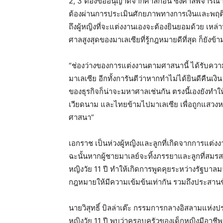
2, 3 ต้องขออนุญาตจากศาลก่อน ซึ่งศาลพิจารณา
ต้องผ่านการประเมินศักยภาพทางการเงินและพฤติก
ถึงผู้หญิงที่จะแต่งงานเองจะต้องยินยอมด้วย เห
ศาลสูงสุดของมาเลเซียที่รู้กฎหมายดีที่สุด ก็ยังข
“ช่องว่างของการแต่งงานตามศาสนานี้ ได้รับความ
มาเลเซีย อีกทั้งการันตีว่าหากทำไม่ได้ยินดีคืนเ
ของธุรกิจก็น่าจะมหาศาลเช่นกัน ตรงนี้เองยังทำให
เวียดนาม และไทยข้ามไปมาเลเซีย เพื่อถูกแสว
ศาสนา”
เอกราช เป็นห่วงผู้หญิงและลูกที่เกิดจากการแต
ฉะนั้นหากผู้ชายมาเลย์จะทิ้งภรรยาและลูกที่ส
หญิงวัย 11 ปี ทำให้เกิดการพูดคุยระหว่างรัฐบา
กฎหมายให้มีความเข้มข้นเท่ากัน รวมถึงประสานข้อ
นายวิสุทธิ์ บิลล่าเต๊ะ กรรมการกลางอิสลามแห่ง
หญิงวัย 11 ปี พบว่าครอบครัวของเด็กหญิงมีอาชีพ