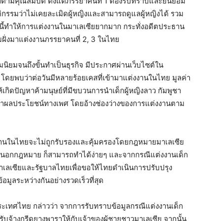
ตามคุณสมบัติ ตั้งแต่ภรรยาคนที่ 1 ต้องรับทราบและยินยอม
รรมว่าไม่เคยละเมิดผู้หญิงและสามารถดูแลผู้หญิงได้ รวม
ล่านี้ทำให้การแต่งงานในมาเลเซียยากมาก กระทั่งอดีตประธาน
้ามฝั่งมาแต่งงานภรรยาคนที่ 2, 3 ในไทย
นิยมจนถึงขั้นทำเป็นธุรกิจ มีประกาศผ่านเว็บไซต์ใน
งิน โดยพบว่าต่อวันมีหลายร้อยเคสที่เข้ามาแต่งงานในไทย มูลค่า
้เกิดปัญหาค้ามนุษย์ที่มีขบวนการนำเด็กผู้หญิงลาว กัมพูชา
งหาผลประโยชน์ทางเพศ โดยอ้างช่องว่างของการแต่งงานตาม
่งงานในไทยจะไม่ถูกรับรองและคุ้มครองโดยกฎหมายมาเลเซีย
มรสนอกกฎหมาย ก็สามารถทำได้ง่ายๆ และจากกรณีแต่งงานเด็ก
ลมาเลเซียและรัฐบาลไทยเพื่อขอให้ไทยดำเนินการปรับปรุง
มูลระหว่างกันอย่างรวดเร็วที่สุด
ประเทศไทย กล่าวว่า จากการรับทราบข้อมูลกรณีแต่งงานเด็ก
รับจ้างกรีดยางพาราให้กับเจ้าของผู้ชายชาวมาเลเซีย จากนั้น