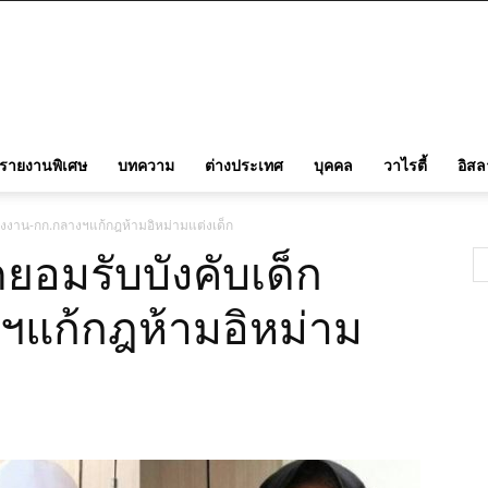
รายงานพิเศษ
บทความ
ต่างประเทศ
บุคคล
วาไรตี้
อิส
แต่งงาน-กก.กลางฯแก้กฎห้ามอิหม่ามแต่งเด็ก
ัดยอมรับบังคับเด็ก
ฯแก้กฎห้ามอิหม่าม