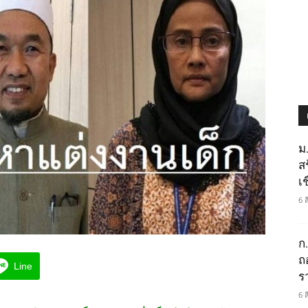
ม
ส
เช
6 
ก
ถ
Line
ร
6 