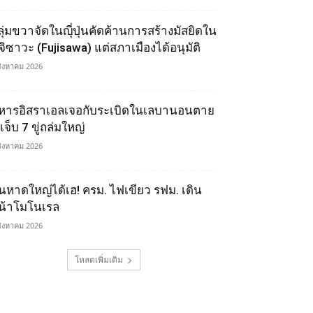
ลุ่มขวาจัดในญุี่ปุ่นคัดค้านการสร้างมัสยิดใน
ูจิซาวะ (Fujisawa) แต่สภาเมืองได้อนุมัติ
สิงหาคม 2026
หารอิสราเอลเจอกับระเบิดในเลบานอนตาย
เจ็บ 7 ขู่ถล่มใหญ่
สิงหาคม 2026
นหาดใหญ่ได้เฮ! ครม. ไฟเขียว รฟม. เดิน
น้าโมโนเรล
สิงหาคม 2026
โหลดเพิ่มเติม