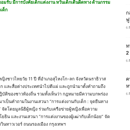
ยอมรับ มีการบังคัยเด็กแต่งงาน หวั่นเด็กเดินผิดทาง ด้านกรรม
เด็ก
ก
ฟ
6 
ท
2 
6 
ญิงชาวไทยวัย 11 ปี ที่อำเภอสุไหงโก-ลก จังหวัดนราธิวาส
ค
ห
ด็ก และสื่อต่างประเทศนำไปตีแผ่ และถูกนำมาตั้งคำถามถึง
บัติของชาวท้องถิ่น รวมทั้งเห็นว่า กฎหมายมีความบกพร่อง
6 
ูกนำมาเป็นคำถามในงานเสวนา “การแต่งงานกับเด็ก : จุดยืนทาง
ดโดยมูลนิธิผู้หญิง ร่วมกับเครือข่ายผู้หญิงเพื่อความ
ธิน และงานเสวนา “การแต่งงานของผู้เฒ่ากับเด็กน้อย” จัด
นทาวเวอร์ ถนนรองเมือง กรุงเทพฯ