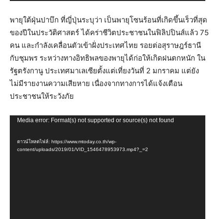
พายุใต้ฝุ่นปาบึก ที่ญี่ปุ่นระบุว่า เป็นพายุโซนร้อนที่เกิดขึ้นเร็วที่สุด
ของปีในประวัติศาสตร์ ได้คร่าชีวิตประชาชนในฟิลิปปินส์แล้ว 75
คน และกำลังเคลื่อนตัวเข้าฝั่งประเทศไทย รอยต่อสุราษฎร์ธานี
กับชุมพร ระหว่างทางอิทธิพลของพายุได้ก่อให้เกิดฝนตกหนัก ใน
รัฐตรังกานู ประเทศมาเลเซียตั้งแต่เที่ยงวันที่ 2 มกราคม แต่ยัง
ไม่มีรายงานความเสียหาย เนื่องจากทางการได้แจ้งเตือน
ประชาชนให้ระวังภัย
ตัว
Media error: Format(s) not supported or source(s) not found
เล่น
ดาวน์โหลดไฟล์: https://www.mtoday.co.th/wp-
ไฟล์
content/uploads/2019/01/VID_1546478953973.mp4?_=2
วิดีโอ