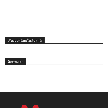
เรื่องยอดนิยมในสัปดาห์
ติดตามเรา