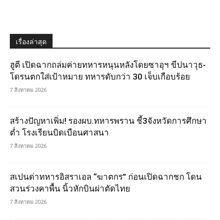
เรื่องล่าสุด
ฮูตี เปิดฉากถล่มค่ายทหารหนุนหลังโดยซาอุฯ ขีปนาวุธ-
โดรนตกใส่เป้าหมาย ทหารดับกว่า 30 เจ็บเกือบร้อย
7 สิงหาคม 2026
สร้างปัญหาเพิ่ม! รองผบ.ทหารพราน ชี้3จังหวัดการศึกษา
ต่ำ โรงเรียนบิดเบือนศาสนา
7 สิงหาคม 2026
สเปนด่าทหารอิสราเอล “ฆาตกร” ก่อนเปิดฉากชก โดน
สวนร่วงคาพื้น นิ้วหักบินผ่าตัดไทย
7 สิงหาคม 2026