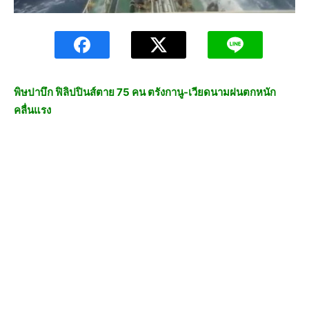
พิษปาบึก ฟิลิปปินส์ตาย 75 คน ตรังกานู-เวียดนามฝนตกหนัก
คลื่นแรง