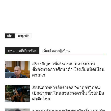
แท็ก
พายุปาบึก
บทความที่เกี่ยวข้อง
เพิ่มเติมจากผู้เขียน
สร้างปัญหาเพิ่ม! รองผบ.ทหารพราน
ชี้3จังหวัดการศึกษาต่ำ โรงเรียนบิดเบือน
ศาสนา
สเปนด่าทหารอิสราเอล “ฆาตกร” ก่อน
เปิดฉากชก โดนสวนร่วงคาพื้น นิ้วหักบิน
ผ่าตัดไทย