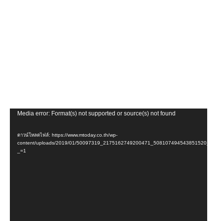
ตัว
Media error: Format(s) not supported or source(s) not found
เล่น
ดาวน์โหลดไฟล์: https://www.mtoday.co.th/wp-
ไฟล์
content/uploads/2019/01/50097319_2175162749200471_508107494543851520_n.m
วิดีโอ
_=1