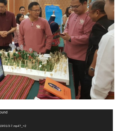
found
2019/01/3-7.mp4?_=2