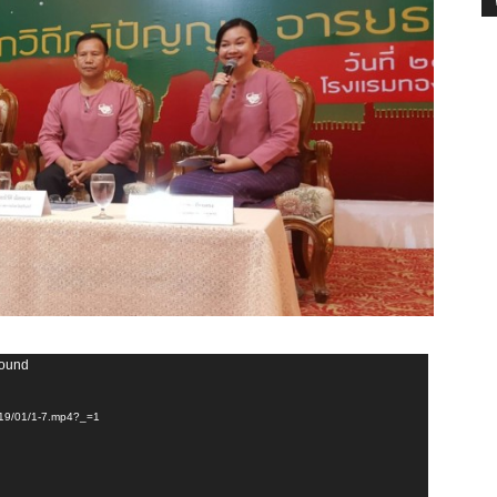
found
2019/01/1-7.mp4?_=1