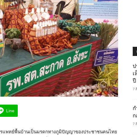
ป
เ
ปี
7 
ก
Line
ก
7 
การแพทย์พื้นบ้านเป็นมรดกทางภูมิปัญญาของประชาชนคนไทย