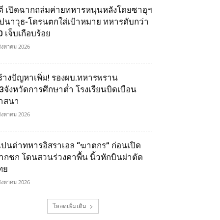
ูตี เปิดฉากถล่มค่ายทหารหนุนหลังโดยซาอุฯ
ีปนาวุธ-โดรนตกใส่เป้าหมาย ทหารดับกว่า
0 เจ็บเกือบร้อย
สิงหาคม 2026
ร้างปัญหาเพิ่ม! รองผบ.ทหารพราน
ี้3จังหวัดการศึกษาต่ำ โรงเรียนบิดเบือน
าสนา
สิงหาคม 2026
เปนด่าทหารอิสราเอล “ฆาตกร” ก่อนเปิด
ากชก โดนสวนร่วงคาพื้น นิ้วหักบินผ่าตัด
ทย
สิงหาคม 2026
โหลดเพิ่มเติม