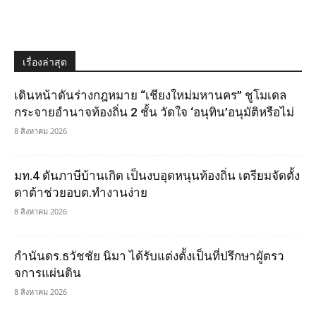
เรื่องล่าสุด
เดินหน้าดันร่างกฎหมาย “เชียงใหม่มหานคร” ชูโมเดล
กระจายอำนาจท้องถิ่น 2 ชั้น วัดใจ ‘อนุทิน’อนุมัติหรือไม่
8 สิงหาคม 2026
มท.4 ดันภาษีบ้านเกิด เป็นงบอุดหนุนท้องถิ่น เตรียมจัดตั้ง
ดาต้าช่วยอบต.ทำงานง่าย
8 สิงหาคม 2026
กำนันดร.ธวัชชัย นิมา ได้รับแต่งตั้งเป็นที่ปรึกษาผูัตรว
จการแผ่นดิน
8 สิงหาคม 2026