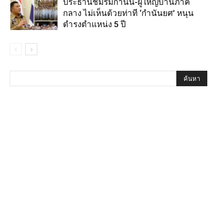
ประธานชมรมกำนัน-ผู้ใหญ่บ้านภาค
กลาง ไม่เห็นด้วยท่าที ‘กำนันยศ’ หนุน
ดำรงตำแหน่ง 5 ปี