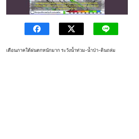
เตือนภาคใต้ฝนตกหนักมาก ระวังน้ำท่วม-น้ำป่า-ดินถล่ม