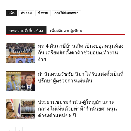
แท็ก
ดินถล่ม
น้ำท่วม
ภาคใต้ฝนตกหนัก
บทความที่เกี่ยวข้อง
เพิ่มเติมจากผู้เขียน
มท.4 ดันภาษีบ้านเกิด เป็นงบอุดหนุนท้อง
ถิ่น เตรียมจัดตั้งดาต้าช่วยอบต.ทำงาน
ง่าย
กำนันดร.ธวัชชัย นิมา ได้รับแต่งตั้งเป็นที่
ปรึกษาผูัตรวจการแผ่นดิน
ประธานชมรมกำนัน-ผู้ใหญ่บ้านภาค
กลาง ไม่เห็นด้วยท่าที ‘กำนันยศ’ หนุน
ดำรงตำแหน่ง 5 ปี