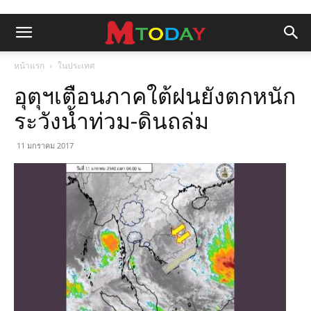
หน้าแรก
ในประเทศ
อุตุฯเตือนภาคใต้ฝนยังตกหนัก
ระวังน้ำท่วม-ดินถล่ม
11 มกราคม 2017