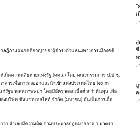
“
เ
5 
ส
ช
า ศาลฎีกาแผนกคดีอาญาของผู้ดำรงตำแหน่งทางการเมืองคดี
ห
5 
้เกิดความเสียหายแห่งรัฐ (คตส.) โดย คณะกรรมการ ป.ป.ช.
้ธนาคารเพื่อการส่งออกและนำเข้าแห่งประเทศไทย (exim
ม
 แก่รัฐบาลสหภาพพม่า โดยมีอัตราดอกเบี้ยต่ำกว่าต้นทุน เพื่อ
ค
รของบริษัท ชินแซทเทลไลท์ จำกัด (มหาชน) อันเป็นการเอื้อ
5 
ากษาว่า จำเลยมีความผิด ตามประมวลกฎหมายอาญา มาตรา