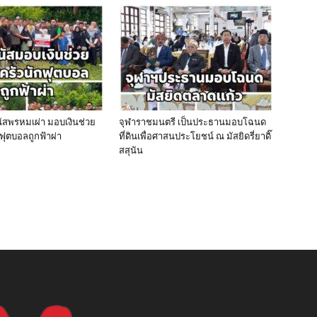
นัสพรหมเผ่า มอบเงินช่วย
จุฬาราชมนตรี เป็นประธานมอบโฉนด
ฟุตบอลถูกฟ้าผ่า
ที่ดินเพื่อศาสนประโยชน์ ณ มัสยิดรี่ยาดิ๊
สสุนัน