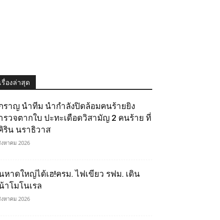
เรื่องล่าสุด
ิ๊กราญ นำทีม นำกำลังปิดล้อมคนร้ายยิง
ำรวจตากใบ ปะทะเดือดวิสามัญ 2 คนร้าย ที่
ุคิริน นราธิวาส
สิงหาคม 2026
นหาดใหญ่ได้เฮ!ครม. ไฟเขียว รฟม. เดิน
น้าโมโนเรล
สิงหาคม 2026