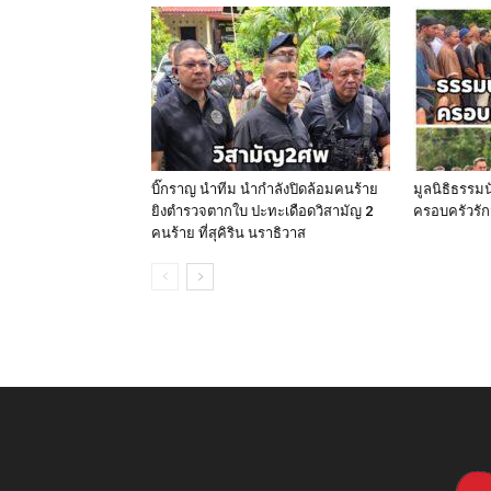
บิ๊กราญ นำทีม นำกำลังปิดล้อมคนร้าย
มูลนิธิธรรม
ยิงตำรวจตากใบ ปะทะเดือดวิสามัญ 2
ครอบครัวรัก
คนร้าย ที่สุคิริน นราธิวาส