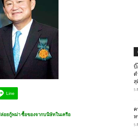
บ
ต
ส
5 
Line
ค
ปล่อยกู้พม่า ซื้อของจากบนิษัทในเครือ
ห
5 