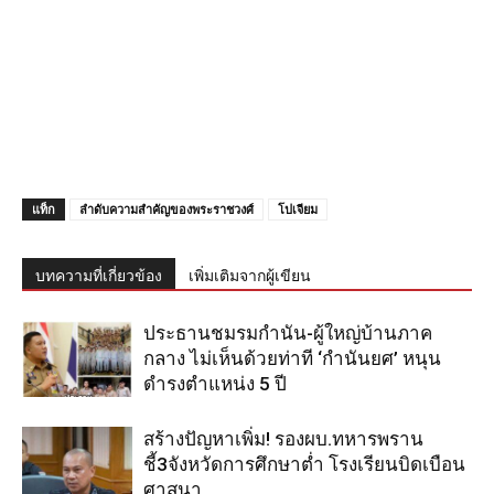
แท็ก
ลำดับความสำคัญของพระราชวงศ์
โปเจียม
บทความที่เกี่ยวข้อง
เพิ่มเติมจากผู้เขียน
ประธานชมรมกำนัน-ผู้ใหญ่บ้านภาค
กลาง ไม่เห็นด้วยท่าที ‘กำนันยศ’ หนุน
ดำรงตำแหน่ง 5 ปี
สร้างปัญหาเพิ่ม! รองผบ.ทหารพราน
ชี้3จังหวัดการศึกษาต่ำ โรงเรียนบิดเบือน
ศาสนา