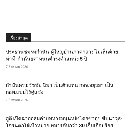
เรื่องล่าสุด
ประธานชมรมกำนัน-ผู้ใหญ่บ้านภาคกลาง ไม่เห็นด้วย
ท่าที ‘กำนันยศ’ หนุนดำรงตำแหน่ง 5 ปี
7 สิงหาคม 2026
กำนันดร.ธวัชชัย นิมา เป็นตัวแทน กอจ.อยุธยา เป็น
กอท.แบบไร้คู่แข่ง
7 สิงหาคม 2026
ฮูตี เปิดฉากถล่มค่ายทหารหนุนหลังโดยซาอุฯ ขีปนาวุธ-
โดรนตกใส่เป้าหมาย ทหารดับกว่า 30 เจ็บเกือบร้อย