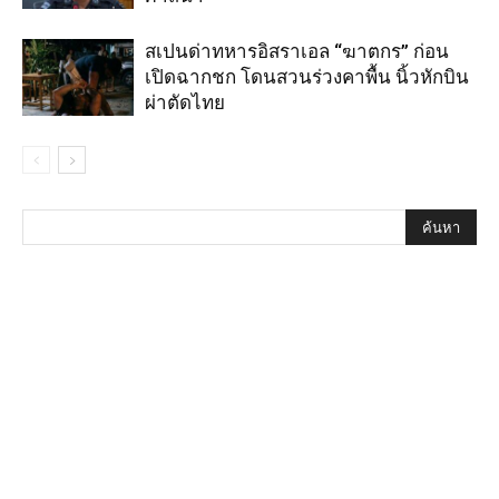
สเปนด่าทหารอิสราเอล “ฆาตกร” ก่อน
เปิดฉากชก โดนสวนร่วงคาพื้น นิ้วหักบิน
ผ่าตัดไทย