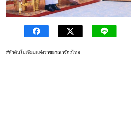
#ลำดับโปเจียมแห่งราชอาณาจักรไทย