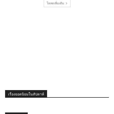
โหลดเพิ่มเติม
เรื่องยอดนิยมในสัปดาห์