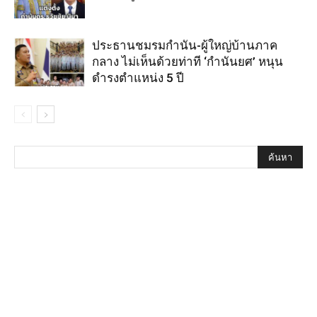
ประธานชมรมกำนัน-ผู้ใหญ่บ้านภาค
กลาง ไม่เห็นด้วยท่าที ‘กำนันยศ’ หนุน
ดำรงตำแหน่ง 5 ปี