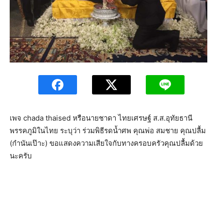
เพจ chada thaised หรือนายชาดา ไทยเศรษฐ์ ส.ส.อุทัยธานี
พรรคภูมิในไทย ระบุว่า ร่วมพิธีรดน้ำศพ คุณพ่อ สมชาย คุณปลื้ม
(กำนันเป๊าะ) ขอแสดงความเสียใจกับทางครอบครัวคุณปลื้มด้วย
นะครับ