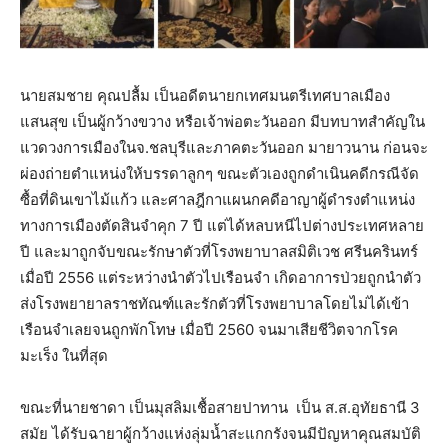
นายสมชาย คุณปลื้ม เป็นอดีตนายกเทศมนตรีเทศบาลเมือง
แสนสุข เป็นผู้กว้างขวาง หรือเจ้าพ่อตะวันออก มีบทบาทสำคัญใน
แวดวงการเมืองในจ.ชลบุรีและภาคตะวันออก มายาวนาน ก่อนจะ
ผ่องถ่ายตำแหน่งให้บรรดาลูกๆ ขณะตัวเองถูกดำเนินคดีกรณีจัด
ซื้อที่ดินเขาไม้แก้ว และศาลฎีกาแผนกคดีอาญาผู้ดำรงตำแหน่ง
ทางการเมืองตัดสินจำคุก 7 ปี แต่ได้หลบหนีไปต่างประเทศหลาย
ปี และมาถูกจับขณะรักษาตัวที่โรงพยาบาลสมิติเวช ศรีนครินทร์
เมื่อปี 2556 แต่ระหว่างนำตัวไปเรือนจำ เกิดอาการป่วยถูกนำตัว
ส่งโรงพยายาลราชทัณฑ์และรักตัวที่โรงพยาบาลโดยไม่ได้เข้า
เรือนจำเลยจนถูกพักโทษ เมื่อปี 2560 จนมาเสียชีวิตจากโรค
มะเร็ง ในที่สุด
ขณะที่นายชาดา เป็นมุสลิมเชื้อสายปาทาน เป็น ส.ส.อุทัยธานี 3
สมัย ได้รับฉายาผู้กว้างแห่งลุ่มน้ำสะแกกรังจนมีปัญหาคุณสมบัติ