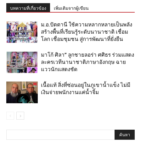
บทความที่เกี่ยวข้อง
เพิ่มเติมจากผู้เขียน
ม.อ.ปัตตานี ใช้ความหลากหลายเป็นพลัง
สร้างพื้นที่เรียนรู้ระดับนานาชาติ เชื่อม
โลก เชื่อมชุมชน สู่การพัฒนาที่ยั่งยืน
มาโก้ ศิลา” ลูกชายลอร่า ศศิธร ร่วมแสดง
ละครเวทีนานาชาติภาษาอังกฤษ ฉาย
แววนักแสดงชัด
เนื้อแท้ สิ่งที่ซ่อนอยู่ในภูเขาน้ำแข็ง ไม่มี
เงินจ่ายพนักงานแค่น้ำจิ้ม