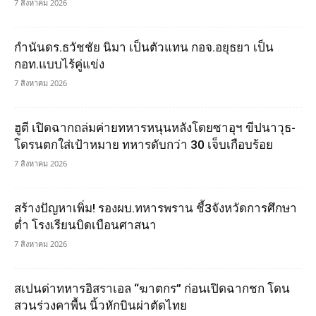
7 สิงหาคม 2026
กำนันดร.ธวัชชัย นิมา เป็นตัวแทน กอจ.อยุธยา เป็น
กอท.แบบไร้คู่แข่ง
7 สิงหาคม 2026
ฮูตี เปิดฉากถล่มค่ายทหารหนุนหลังโดยซาอุฯ ขีปนาวุธ-
โดรนตกใส่เป้าหมาย ทหารดับกว่า 30 เจ็บเกือบร้อย
7 สิงหาคม 2026
สร้างปัญหาเพิ่ม! รองผบ.ทหารพราน ชี้3จังหวัดการศึกษา
ต่ำ โรงเรียนบิดเบือนศาสนา
7 สิงหาคม 2026
สเปนด่าทหารอิสราเอล “ฆาตกร” ก่อนเปิดฉากชก โดน
สวนร่วงคาพื้น นิ้วหักบินผ่าตัดไทย