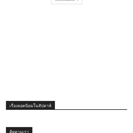
เรื่องยอดนิยมในสัปดาห์
ติดตามเรา