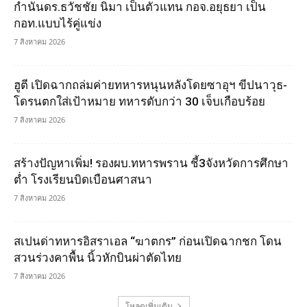
กำนันดร.ธวัชชัย นิมา เป็นตัวแทน กอจ.อยุธยา เป็น
กอท.แบบไร้คู่แข่ง
7 สิงหาคม 2026
ฮูตี เปิดฉากถล่มค่ายทหารหนุนหลังโดยซาอุฯ ขีปนาวุธ-
โดรนตกใส่เป้าหมาย ทหารดับกว่า 30 เจ็บเกือบร้อย
7 สิงหาคม 2026
สร้างปัญหาเพิ่ม! รองผบ.ทหารพราน ชี้3จังหวัดการศึกษา
ต่ำ โรงเรียนบิดเบือนศาสนา
7 สิงหาคม 2026
สเปนด่าทหารอิสราเอล “ฆาตกร” ก่อนเปิดฉากชก โดน
สวนร่วงคาพื้น นิ้วหักบินผ่าตัดไทย
7 สิงหาคม 2026
โหลดเพิ่มเติม