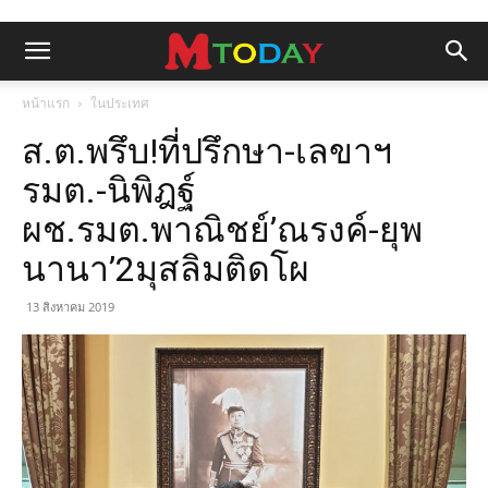
หน้าแรก
ในประเทศ
ส.ต.พรึบ!ที่ปรึกษา-เลขาฯ
รมต.-นิพิฎฐ์
ผช.รมต.พาณิชย์’ณรงค์-ยุพ
นานา’2มุสลิมติดโผ
13 สิงหาคม 2019