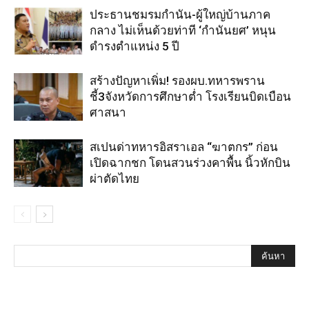
ประธานชมรมกำนัน-ผู้ใหญ่บ้านภาค
กลาง ไม่เห็นด้วยท่าที ‘กำนันยศ’ หนุน
ดำรงตำแหน่ง 5 ปี
สร้างปัญหาเพิ่ม! รองผบ.ทหารพราน
ชี้3จังหวัดการศึกษาต่ำ โรงเรียนบิดเบือน
ศาสนา
สเปนด่าทหารอิสราเอล “ฆาตกร” ก่อน
เปิดฉากชก โดนสวนร่วงคาพื้น นิ้วหักบิน
ผ่าตัดไทย