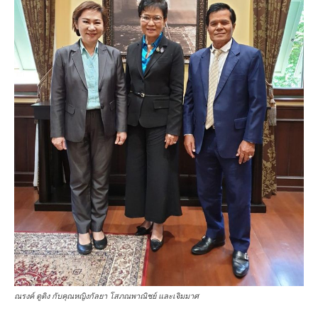
ณรงค์ ดูดิง กับคุณหญิงกัลยา โสภณพาณิชย์ และเจิมมาศ