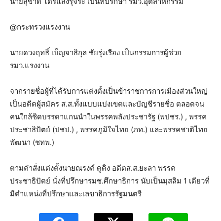
นายสุขาติ ไตรแสงรุจิระ เป็นที่ปรึกษา รมว.อุตสาหกรรม
@กระทรวงแรงงาน
นายดวงฤทธิ์ เบ็ญจาธิกุล ชัยรุ่งเรือง เป็นกรรมการผู้ช่วย
รมว.แรงงาน
จากรายชื่อผู้ที่ได้รับการแต่งตั้งเป็นข้าราชการการเมืองส่วนใหญ่
เป็นอดีตผู้สมัคร ส.ส.ทั้งแบบแบ่งเขตและบัญชีรายชื่อ ตลอดจน
คนใกล้ชิดบรรดาแกนนำในพรรคพลังประชารัฐ (พปชร.) , พรรค
ประชาธิปัตย์ (ปชป.) , พรรคภูมิใจไทย (ภท.) และพรรคชาติไทย
พัฒนา (ชทพ.)
ตามคำสั่งแต่งตั้งนายณรงค์ ดูดิง อดีตส.ส.ยะลา พรรค
ประชาธิปัตย์ นั่งที่ปรึกษารมช.ศึกษาธิการ นับเป็นมุสลิม 1 เดียวที่
มีตำแหน่งที่ปรึกษาและเลขาธิการรัฐมนตรี