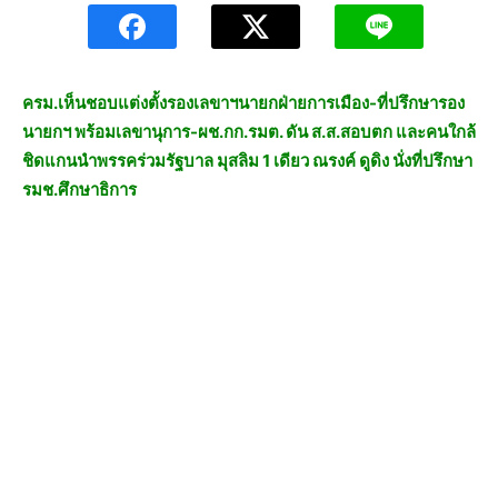
ครม.เห็นชอบแต่งตั้งรองเลขาฯนายกฝ่ายการเมือง-ที่ปรึกษารอง
นายกฯ พร้อมเลขานุการ-ผช.กก.รมต. ดัน ส.ส.สอบตก และคนใกล้
ชิดแกนนำพรรคร่วมรัฐบาล มุสลิม 1 เดียว ณรงค์ ดูดิง นั่งที่ปรึกษา
รมช.ศึกษาธิการ