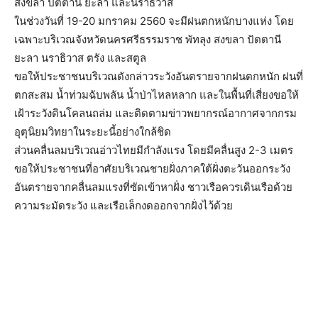
สงขลา ปัตตานี ยะลา และนราธิวาส
ในช่วงวันที่ 19-20 มกราคม 2560 จะมีฝนตกหนักบางแห่ง โดย
เฉพาะบริเวณจังหวัดนครศรีธรรมราช พัทลุง สงขลา ปัตตานี
ยะลา นราธิวาส ตรัง และสตูล
ขอให้ประชาชนบริเวณดังกล่าวระวังอันตรายจากฝนตกหนัก ฝนที่
ตกสะสม น้ำท่วมฉับพลัน น้ำป่าไหลหลาก และในพื้นที่เสี่ยงขอให้
เฝ้าระวังดินโคลนถล่ม และติดตามข่าวพยากรณ์อากาศจากกรม
อุตุนิยมวิทยาในระยะนี้อย่างใกล้ชิด
ส่วนคลื่นลมบริเวณอ่าวไทยมีกำลังแรง โดยมีคลื่นสูง 2-3 เมตร
ขอให้ประชาชนที่อาศัยบริเวณชายฝั่งภาคใต้ฝั่งตะวันออกระวัง
อันตรายจากคลื่นลมแรงที่ซัดเข้าหาฝั่ง ชาวเรือควรเดินเรือด้วย
ความระมัดระวัง และเรือเล็กงดออกจากฝั่งไว้ด้วย