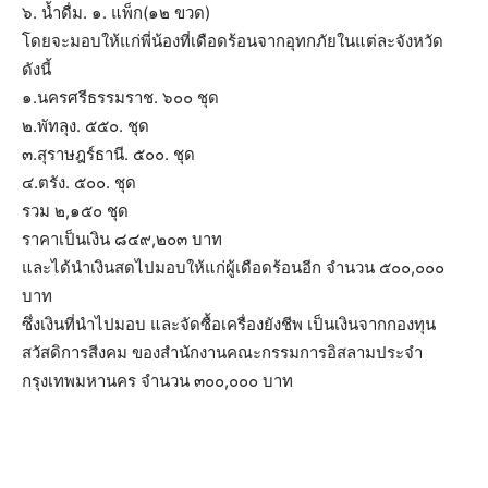
๖. น้ำดื่ม. ๑. แพ็ก(๑๒ ขวด)
โดยจะมอบให้แก่พี่น้องที่เดือดร้อนจากอุทกภัยในแต่ละจังหวัด
ดังนี้
๑.นครศรีธรรมราช. ๖๐๐ ชุด
๒.พัทลุง. ๕๕๐. ชุด
๓.สุราษฎร์ธานี. ๕๐๐. ชุด
๔.ตรัง. ๕๐๐. ชุด
รวม ๒,๑๕๐ ชุด
ราคาเป็นเงิน ๘๔๙,๒๐๓ บาท
และได้นำเงินสดไปมอบให้แก่ผู้เดือดร้อนอีก จำนวน ๕๐๐,๐๐๐
บาท
ซึ่งเงินที่นำไปมอบ และจัดซื้อเครื่องยังชีพ เป็นเงินจากกองทุน
สวัสดิการสีงคม ของสำนักงานคณะกรรมการอิสลามประจำ
กรุงเทพมหานคร จำนวน ๓๐๐,๐๐๐ บาท