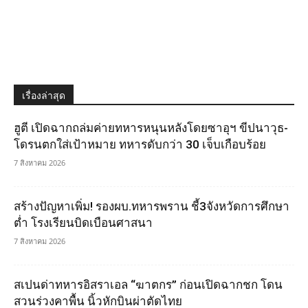
เรื่องล่าสุด
ฮูตี เปิดฉากถล่มค่ายทหารหนุนหลังโดยซาอุฯ ขีปนาวุธ-
โดรนตกใส่เป้าหมาย ทหารดับกว่า 30 เจ็บเกือบร้อย
7 สิงหาคม 2026
สร้างปัญหาเพิ่ม! รองผบ.ทหารพราน ชี้3จังหวัดการศึกษา
ต่ำ โรงเรียนบิดเบือนศาสนา
7 สิงหาคม 2026
สเปนด่าทหารอิสราเอล “ฆาตกร” ก่อนเปิดฉากชก โดน
สวนร่วงคาพื้น นิ้วหักบินผ่าตัดไทย