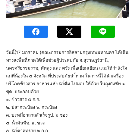
วันนี้(17 มกราคม )คณะกรรมการอิสลามกรุงเทพมหานคร ได้เดิน
ทางลงพื้นที่ภาคใต้เพื่อช่วยผู้ประสบภัย จ.สุราษฎร์ธานี,
นครศรีธรรมราช, พัทลุง และ ตรัง เพื่อเยี่ยมเยียน และให้กำลังใจ
แก่พี่น้องใน ๔ จังหวัด ที่ประสบภัยนำ้ท่วม ในการนี้ได้นำเครื่อง
บริโภคข้าวสาร อาหารแห้ง นำ้ดื่ม ไปมอบให้ด้วย ในถุงยังชีพ ๑
ชุด ประกอบด้วย
๑. ข้าวสาร ๕ ก.ก.
๒. ปลากระป๋อง ๖. กระป๋อง
๓. บะหมี่ฮาลาลสำเร็จรูป. ๖ ซอง
๔. น้ำมันพืช. ๑. ขวด
๕. นำ้ตาลทราย ๒ ก.ก.