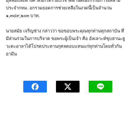
มุสลิมและต่างศาสนิกได้ร่วมบริจาตผ่านคณะกรรมการอิสลาม
ประจำกทม. อกรวมยอดการช่วยเหลือในงวดนี้เป็นจำนวน
๑,๓๔๙,๒๐๓ บาท.
นายสมัย เจริญช่าง กล่าวว่า ขอขอบพระคุณทุกท่านทุกสถาบัน ที่
มีส่วนร่วมในการบริจาต ขอพระผู้เป็นเจ้า คือ อัลเลาะห์ซุบฮานะฮู
วะตะอาลาได้โปรดประทานกุศลตอบแทนแก่ทุกท่านโดยทั่วกัน
อามีน