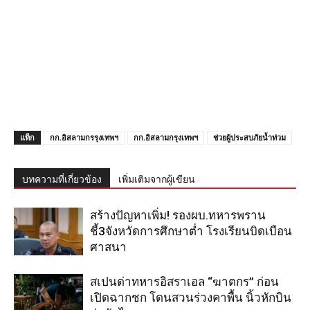
แท็ก
กก.อิสลามกรรุงเทพฯ
กก.อิสลามกรุงเทพฯ
ช่วยผู้ประสบภัยน้ำท่วม
บทความที่เกี่ยวข้อง
เพิ่มเติมจากผู้เขียน
สร้างปัญหาเพิ่ม! รองผบ.ทหารพราน
ชี้3จังหวัดการศึกษาต่ำ โรงเรียนบิดเบือน
ศาสนา
สเปนด่าทหารอิสราเอล “ฆาตกร” ก่อน
เปิดฉากชก โดนสวนร่วงคาพื้น นิ้วหักบิน