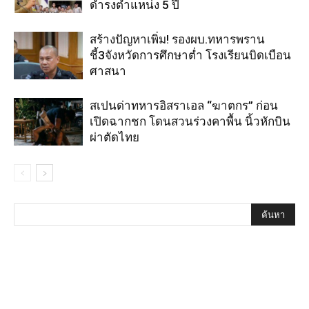
ดำรงตำแหน่ง 5 ปี
สร้างปัญหาเพิ่ม! รองผบ.ทหารพราน
ชี้3จังหวัดการศึกษาต่ำ โรงเรียนบิดเบือน
ศาสนา
สเปนด่าทหารอิสราเอล “ฆาตกร” ก่อน
เปิดฉากชก โดนสวนร่วงคาพื้น นิ้วหักบิน
ผ่าตัดไทย