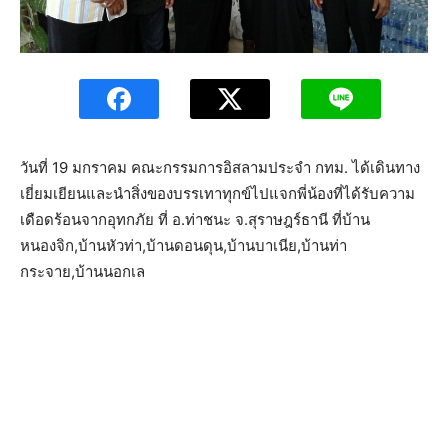
วันที่ 19 มกราคม คณะกรรมการอิสลามประจำ กทม. ได้เดินทาง
เยี่ยมเยียนและนำสิ่งของบรรเทาทุกข์ไปแจกพี่น้องที่ได้รับความ
เดือดร้อนจากอุทกภัย ที่ อ.ท่าชนะ จ.สุราษฎร์ธานี ที่บ้าน
หนองจิก,บ้านหัวท่า,บ้านดอนดุน,บ้านบาเนีย,บ้านท่า
กระจาย,บ้านนอกเล