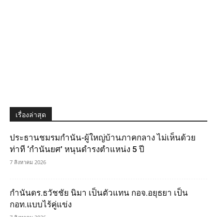
เรื่องล่าสุด
ประธานชมรมกำนัน-ผู้ใหญ่บ้านภาคกลาง ไม่เห็นด้วย
ท่าที ‘กำนันยศ’ หนุนดำรงตำแหน่ง 5 ปี
7 สิงหาคม 2026
กำนันดร.ธวัชชัย นิมา เป็นตัวแทน กอจ.อยุธยา เป็น
กอท.แบบไร้คู่แข่ง