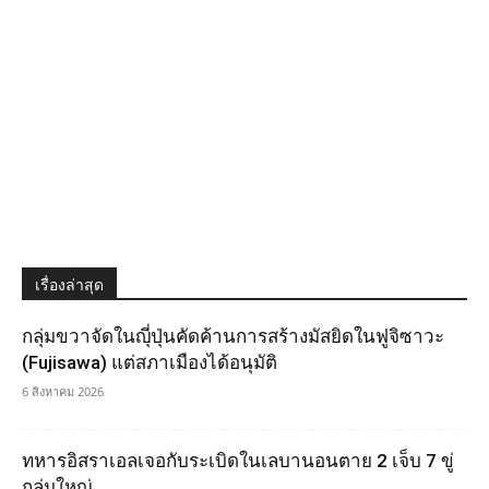
เรื่องล่าสุด
กลุ่มขวาจัดในญุี่ปุ่นคัดค้านการสร้างมัสยิดในฟูจิซาวะ
(Fujisawa) แต่สภาเมืองได้อนุมัติ
6 สิงหาคม 2026
ทหารอิสราเอลเจอกับระเบิดในเลบานอนตาย 2 เจ็บ 7 ขู่
ถล่มใหญ่