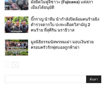
มัสยิดในฟูจิซาวะ (Fujisawa) แต่สภา
เมืองได้อนุมัติ
บิ๊กราญ นำทีม นำกำลังปิดล้อมคนร้ายยิง
ตำรวจตากใบ ปะทะเดือดวิสามัญ 2
คนร้าย ที่สุคิริน นราธิวาส
มูลนิธิธรรมนัสพรหมเผ่า มอบเงินช่วย
ครอบครัวรักฟุตบอลถูกฟ้าผ่า