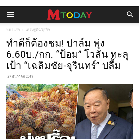
หน้าแรก
เศรษฐกิจ/ธุรกิจ
ทำดีก็ต้องชม! ปาล์ม พุ่ง
6.60บ./กก. “ป้อม” โวลั่น ทะลุ
เป้า “เฉลิมชัย-จุรินทร์” ปลื้ม
27 ธันวาคม 2019