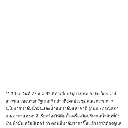
11.30 น. วันที่ 27 ธ.ค.62 ที่ทำเนียบรัฐบาล พล.อ.ประวิตร วงษ์
สุวรรณ รองนายกรัฐมนตรี กล่าวถึงผลประชุมคณะกรรมการ
นโยบายปาล์มน้ำมันและน้ำมันปาล์มแห่งชาติ (กนป.) กรณีสภา
เกษตรกรแห่งชาติ เรียกร้องให้ติดตั้งเครื่องวัดปริมาณน้ำมันที่ถัง
เก็บน้ำมัน หรือมิเตอร์ ว่า ตอนนี้ปาล์มราคาขึ้นแล้ว เราก็ต้องดูแล