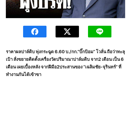
ราคาผลปาล์ดิบ พุ่งกระฉูด 6.60 บ./กก.”บิ๊กป้อม” โวลั่น ถือว่าทะลุ
เป้า สั่งขยายติดตั้งเครื่องวัดปริมาณาปาล์มดิบ จาก2 เดือน เป็น 6
เดือน เผยเบื้องหลัง จากฝีมือ2ประสานของ “เฉลิมชัย-จุรินทร์” ที่
ทำงานกันได้เข้าขา