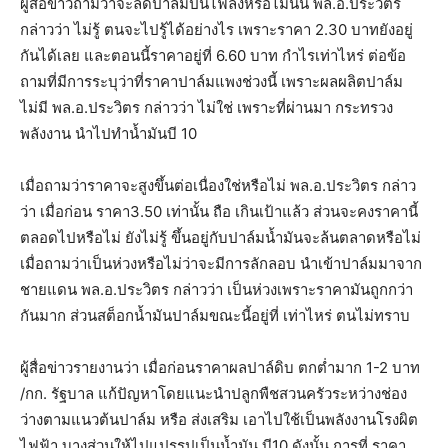
ผู้สื่อข่าวถามว่าจะลดปาล์มปั่นไฟลงหรือไม่นั้น พล.อ.ประวิตร
กล่าวว่า ไม่รู้ ตนจะไปรู้ได้อย่างไร เพราะราคา 2.30 บาทยังอยู่
กันได้เลย และตอนนี้ราคาอยู่ที่ 6.60 บาท กำไรเท่าไหร่ ต่อข้อ
ถามที่มีการระบุว่าที่ราคาปาล์มแพงช่วงนี้ เพราะผลผลิตปาล์ม
ไม่มี พล.อ.ประวิตร กล่าวว่า ไม่ใช่ เพราะที่ผ่านมา กระทรวง
พลังงาน นำไปทำน้ำมันบี 10
เมื่อถามว่าราคาจะสูงขึ้นต่อเนื่องใช่หรือไม่ พล.อ.ประวิตร กล่าว
ว่า เมื่อก่อน ราคา3.50 เท่านั้น ถือ เกินเป้าแล้ว ส่วนจะคงราคานี้
ตลอดไปหรือไม่ ยังไม่รู้ ขึ้นอยู่กับปาล์มน้ำมันจะล้นตลาดหรือไม่
เมื่อถามว่าเป็นห่วงหรือไม่ว่าจะมีการลักลอบ นำเข้าปาล์มมาจาก
ชายแดน พล.อ.ประวิตร กล่าวว่า เป็นห่วงเพราะราคามันถูกกว่า
กันมาก ส่วนสต็อกน้ำมันปาล์มขณะนี้อยู่ที่ เท่าไหร่ ตนไม่ทราบ
ผู้สื่อข่าวรายงานว่า เมื่อก่อนราคาผลปาล์ดิบ ตกต่ำมาก 1-2 บาท
/กก. รัฐบาล แก้ปัญหาโดยแนะนำปลูกพืชสวนครัวระหว่างช่อง
ว่างตามแนวต้นปาล์ม หรือ ส่งเสริม เอาไปใช้เป็นพลังงานโรงผิต
ไฟฟ้า บางส่วนให้ไปแปรรูปเป็นน้ำมัน บี10 ดังนั้น การที่ ราคา