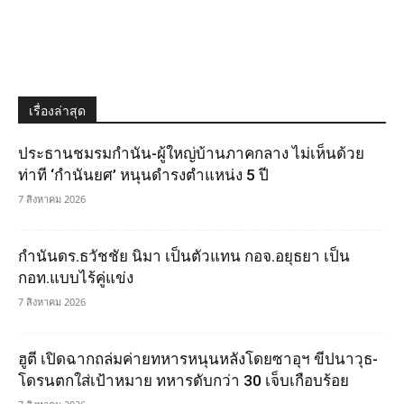
เรื่องล่าสุด
ประธานชมรมกำนัน-ผู้ใหญ่บ้านภาคกลาง ไม่เห็นด้วย
ท่าที ‘กำนันยศ’ หนุนดำรงตำแหน่ง 5 ปี
7 สิงหาคม 2026
กำนันดร.ธวัชชัย นิมา เป็นตัวแทน กอจ.อยุธยา เป็น
กอท.แบบไร้คู่แข่ง
7 สิงหาคม 2026
ฮูตี เปิดฉากถล่มค่ายทหารหนุนหลังโดยซาอุฯ ขีปนาวุธ-
โดรนตกใส่เป้าหมาย ทหารดับกว่า 30 เจ็บเกือบร้อย