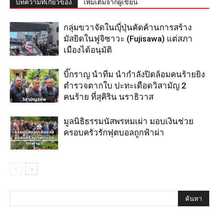
บทความที่เกี่ยวข้อง
เพิ่มเติมจากผู้เขียน
กลุ่มขวาจัดในญุี่ปุ่นคัดค้านการสร้าง
มัสยิดในฟูจิซาวะ (Fujisawa) แต่สภา
เมืองได้อนุมัติ
บิ๊กราญ นำทีม นำกำลังปิดล้อมคนร้ายยิง
ตำรวจตากใบ ปะทะเดือดวิสามัญ 2
คนร้าย ที่สุคิริน นราธิวาส
มูลนิธิธรรมนัสพรหมเผ่า มอบเงินช่วย
ครอบครัวรักฟุตบอลถูกฟ้าผ่า