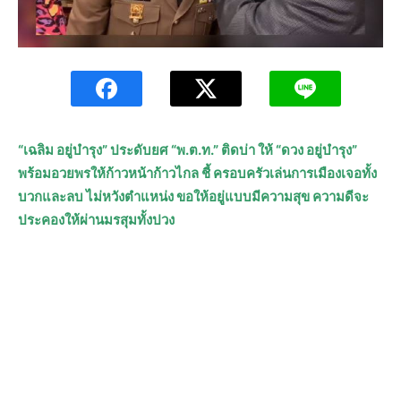
“เฉลิม อยู่บำรุง” ประดับยศ “พ.ต.ท.” ติดบ่า ให้ “ดวง อยู่บำรุง”
พร้อมอวยพรให้ก้าวหน้าก้าวไกล ชี้ ครอบครัวเล่นการเมืองเจอทั้ง
บวกและลบ ไม่หวังตำแหน่ง ขอให้อยู่แบบมีความสุข ความดีจะ
ประคองให้ผ่านมรสุมทั้งปวง