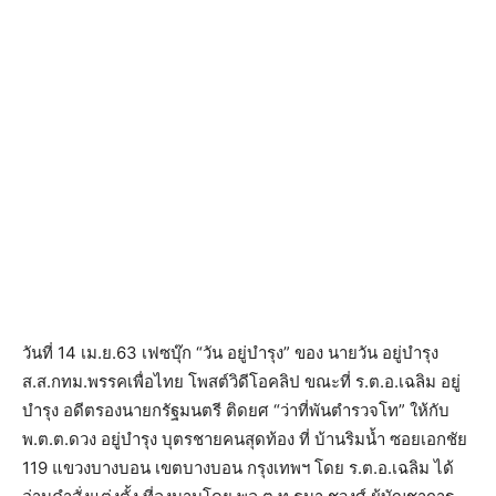
วันที่ 14 เม.ย.63 เฟซบุ๊ก “วัน อยู่บำรุง” ของ นายวัน อยู่บำรุง
ส.ส.กทม.พรรคเพื่อไทย โพสต์วิดีโอคลิป ขณะที่ ร.ต.อ.เฉลิม อยู่
บำรุง อดีตรองนายกรัฐมนตรี ติดยศ “ว่าที่พันตำรวจโท” ให้กับ
พ.ต.ต.ดวง อยู่บำรุง บุตรชายคนสุดท้อง ที่ บ้านริมน้ำ ซอยเอกชัย
119 แขวงบางบอน เขตบางบอน กรุงเทพฯ โดย ร.ต.อ.เฉลิม ได้