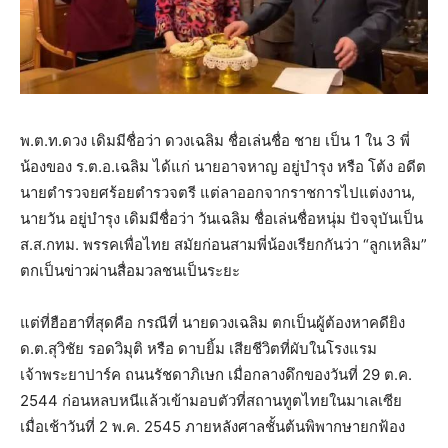
พ.ต.ท.ดวง เดิมมีชื่อว่า ดวงเฉลิม ชื่อเล่นชื่อ ชาย เป็น 1 ใน 3 พี่
น้องของ ร.ต.อ.เฉลิม ได้แก่ นายอาจหาญ อยู่บำรุง หรือ โต้ง อดีต
นายตำรวจยศร้อยตำรวจตรี แต่ลาออกจากราชการไปแต่งงาน,
นายวัน อยู่บำรุง เดิมมีชื่อว่า วันเฉลิม ชื่อเล่นชื่อหนุ่ม ปัจจุบันเป็น
ส.ส.กทม. พรรคเพื่อไทย สมัยก่อนสามพี่น้องเรียกกันว่า “ลูกเหลิม”
ตกเป็นข่าวผ่านสื่อมวลชนเป็นระยะ
แต่ที่ฮือฮาที่สุดคือ กรณีที่ นายดวงเฉลิม ตกเป็นผู้ต้องหาคดียิง
ด.ต.สุวิชัย รอดวิมุติ หรือ ดาบยิ้ม เสียชีวิตที่ผับในโรงแรม
เจ้าพระยาปาร์ค ถนนรัชดาภิเษก เมื่อกลางดึกของวันที่ 29 ต.ค.
2544 ก่อนหลบหนีแล้วเข้ามอบตัวที่สถานทูตไทยในมาเลเซีย
เมื่อเช้าวันที่ 2 พ.ค. 2545 ภายหลังศาลชั้นต้นพิพากษายกฟ้อง