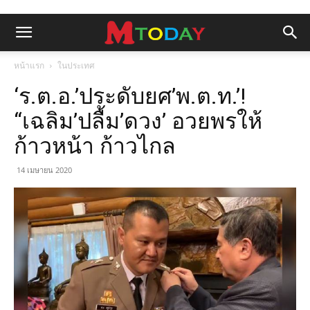
หน้าแรก
ในประเทศ
‘ร.ต.อ.’ประดับยศ’พ.ต.ท.’!
“เฉลิม’ปลื้ม’ดวง’ อวยพรให้
ก้าวหน้า ก้าวไกล
14 เมษายน 2020