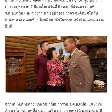
อ่านคำสั่งแต่งตั้ง ที่ลงนามโดย พล.ต.ท.ธนา ชูวงศ์ ผู้บัญชาการ
ตำรวจภูธรภาค 7 มีผลตั้งแต่วันที่ 9 เม.ย. ที่ผ่านมา ก่อนที่
ร.ต.อ.เฉลิม และ นางลำเนา อยู่บำรุง มารดา จะติดยศให้กับ
พ.ต.ท.ดวง คนละข้าง โดยมีสมาชิกในครอบครัวร่วมแสดงความ
ยินดี
จากนั้น พ.ต.ท.ดวง นำพวงมาลัยมากราบ ร.ต.อ.เฉลิม และ นาง
ลำเนา โดยตอนหนึ่ง ร.ต.อ.เฉลิม กล่าวอวยพรให้ พ.ต.ท.ดวง มี