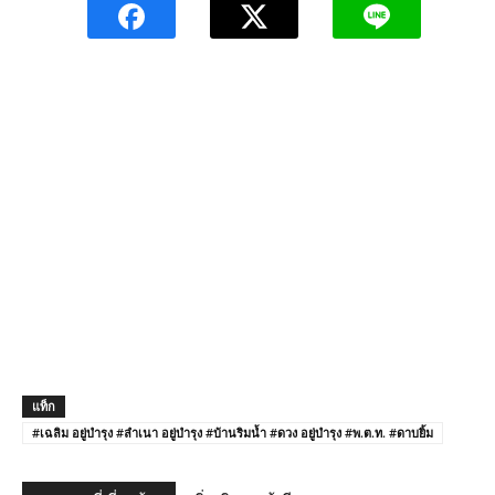
แท็ก
#เฉลิม อยู่บำรุง #ลำเนา อยู่บำรุง #บ้านริมน้ำ #ดวง อยู่บำรุง #พ.ต.ท. #ดาบยิ้ม