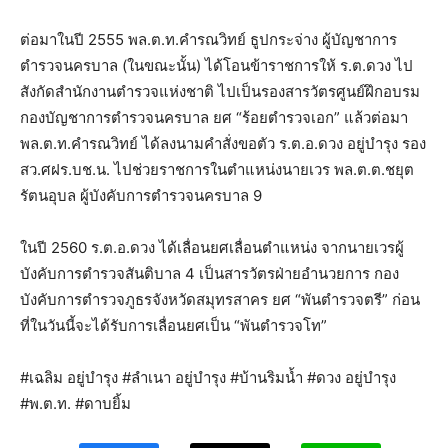
ต่อมาในปี 2555 พล.ต.ท.คำรณวิทย์ ธูปกระจ่าง ผู้บัญชาการ
ตำรวจนครบาล (ในขณะนั้น) ได้โอนข้าราชการให้ ร.ต.ดวง ไป
สังกัดสำนักงานตำรวจแห่งชาติ ไปเป็นรองสารวัตรศูนย์ฝึกอบรม
กองบัญชาการตำรวจนครบาล ยศ “ร้อยตำรวจเอก” แล้วต่อมา
พล.ต.ท.คำรณวิทย์ ได้ลงนามคำสั่งขอตัว ร.ต.อ.ดวง อยู่บำรุง รอง
สว.ศฝร.บช.น. ไปช่วยราชการในตำแหน่งนายเวร พล.ต.ต.ชยุต
รัตนอุบล ผู้บังคับการตำรวจนครบาล 9
ในปี 2560 ร.ต.อ.ดวง ได้เลื่อนยศเลื่อนตำแหน่ง จากนายเวรผู้
บังคับการตำรวจสันติบาล 4 เป็นสารวัตรฝ่ายอำนวยการ กอง
บังคับการตำรวจภูธรจังหวัดสมุทรสาคร ยศ “พันตำรวจตรี” ก่อน
ที่ในวันนี้จะได้รับการเลื่อนยศเป็น “พันตำรวจโท”
#เฉลิม อยู่บำรุง #ลำเนา อยู่บำรุง #บ้านริมน้ำ #ดวง อยู่บำรุง
#พ.ต.ท. #ดาบยิ้ม