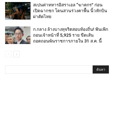
สเปนด่าทหารอิสราเอล “ฆาตกร” ก่อน
เปิดฉากชก โดนสวนร่วงคาพื้น นิ้วหักบิน
ผ่าตัดไทย
ก.กลาง ล้างบางทุจริตสอบท้องถิ่น! ฟันเพิก
ถอนเจ้าหน้าที่ 5,925 ราย ขีดเส้น
ถอดถอนพ้นราชการภายใน 31 ส.ค. นี้