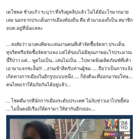
เดโชพล ช้างแก้ว ระบุว่า ที่จริงดูคลิปแล้ว ไม่ได้มีอะไรมากมาย
เลย นอกจากประเด็นการเมืองท้องถิ่น คือ ตัวนางเองก็เป็น สมาชิก
อบต.อยู่ที่นั่นแหละ
… สงสัยว่า นางคงคิดจะเล่นงานคนที่เค้าจัดซื้อจัดหา ประเด็น
ทุจริตหรือจัดซื้อจัดหาแพง แต่ได้ของไม่มีคุณภาพอะไรประมาณ
นี้รึป่าว แต่… พูดไม่เป็น…เล่นไม่เป็น …ไปพาดพิงผลิตภัณฑ์ที่เค้า
เอามาแจกซะงั้น!!! …งานเข้าสิครับท่านผู้ชม …. ถือว่าเป็นการแจ้ง
เกิดทางการเมืองในอีกรูปแบบหนึ่ง …. ก็ยังดีนะที่ออกมาขอโทษ…
คนไทยเราให้อภัยกันได้อยู่แล้ว…
… โชคดีมากที่นักการเมืองระดับประเทศ ไม่งับข่าวเอาไปขยี้ต่อ
… ไม่งั้นคงมีเรื่องให้ดรามา ให้ฮากันอีกเยอะ…