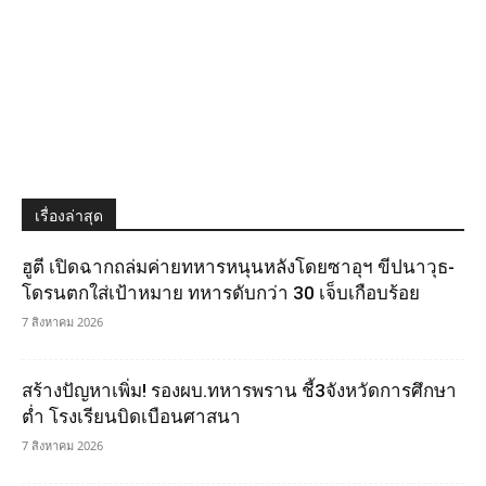
เรื่องล่าสุด
ฮูตี เปิดฉากถล่มค่ายทหารหนุนหลังโดยซาอุฯ ขีปนาวุธ-
โดรนตกใส่เป้าหมาย ทหารดับกว่า 30 เจ็บเกือบร้อย
7 สิงหาคม 2026
สร้างปัญหาเพิ่ม! รองผบ.ทหารพราน ชี้3จังหวัดการศึกษา
ต่ำ โรงเรียนบิดเบือนศาสนา
7 สิงหาคม 2026