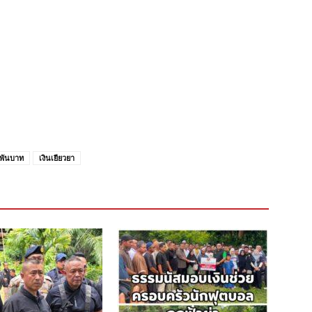
าพันบาท
เงินเยียวยา