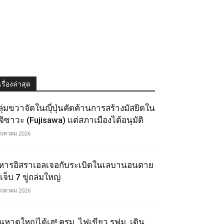
เรื่องล่าสุด
ลุ่มขวาจัดในญุี่ปุ่นคัดค้านการสร้างมัสยิดใน
ูจิซาวะ (Fujisawa) แต่สภาเมืองได้อนุมัติ
สิงหาคม 2026
หารอิสราเอลเจอกับระเบิดในเลบานอนตาย
เจ็บ 7 ขู่ถล่มใหญ่
สิงหาคม 2026
นหาดใหญ่ได้เฮ! ครม. ไฟเขียว รฟม. เดิน