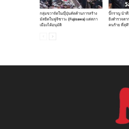
กลุ่มขวาจัดในญุี่ปุ่นคัดค้านการสร้าง
บิ๊กราญ นำท
มัสยิดในฟูจิซาวะ (Fujisawa) แต่สภา
ยิงตำรวจตาก
เมืองได้อนุมัติ
คนร้าย ที่สุค