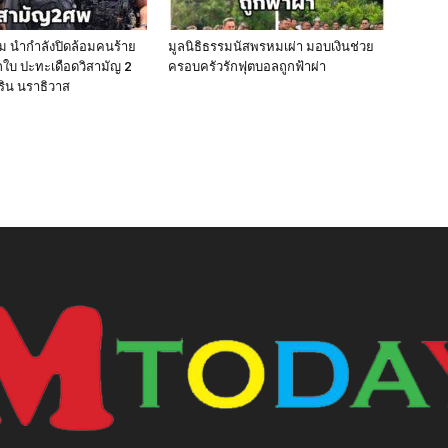
ีม นำกำลังปิดล้อมคนร้าย
มูลนิธิธรรมนัสพรหมเผ่า มอบเงินช่วย
ใบ ปะทะเดือดวิสามัญ 2
ครอบครัวรักฟุตบอลถูกฟ้าผ่า
ิริน นราธิวาส