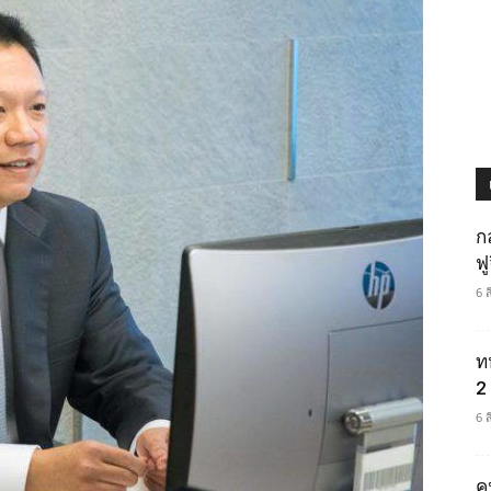
ก
ฟ
6 
ท
2 
6 
ค