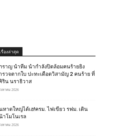
เรื่องล่าสุด
ิ๊กราญ นำทีม นำกำลังปิดล้อมคนร้ายยิง
ำรวจตากใบ ปะทะเดือดวิสามัญ 2 คนร้าย ที่
ุคิริน นราธิวาส
สิงหาคม 2026
นหาดใหญ่ได้เฮ!ครม. ไฟเขียว รฟม. เดิน
น้าโมโนเรล
สิงหาคม 2026