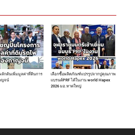
ักดันเพิ่มมูลค่าที่ดินการ
เลือกซื้อผลิตภัณฑ์แปรรูปจากปูคุณภาพ
าญจน์
แบรนด์PRF ได้ในงาน world Hapex
2026 มอ.หาดใหญ่