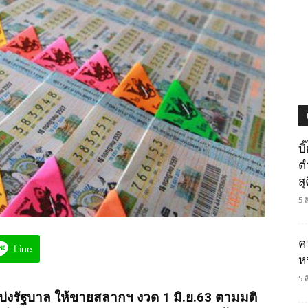
บ
ต
ส
5 
ค
Line
ห
5 
่งรัฐบาล ให้ขายสลากฯ งวด 1 มิ.ย.63 ตามมติ