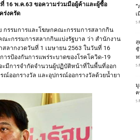
ี่ 16 พ.ค.63 ขอความร่วมมือผู้ค้าและผู้ซื้อ
“
คร่งครัด
เ
5 
ลวิชัย กรรมการและโฆษกคณะกรรมการสลากกิน
มคณะกรรมการสลากกินแบ่งรัฐบาล ว่า สำนักงาน
ส
กสลากงวดวันที่ 1 เมษายน 2563 ในวันที่ 16
ช
ารป้องกันการแพร่ระบาดของโรคโควิด-19
ห
การจำกัดจำนวนผู้ปฏิบัติหน้าที่ในพื้นที่ออก
5 
ปกรณ์ออกรางวัล และอุปกรณ์ออกรางวัลด้วยน้ำยา
อ
ม
ค
5 