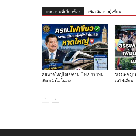
บทความที่เกี่ยวข้อง
เพิ่มเติมจากผู้เขียน
คนหาดใหญ่ได้เฮ!ครม. ไฟเขียว รฟม.
“สรรเพชญ” ผล
เดินหน้าโมโนเรล
รถไฟเมืองก