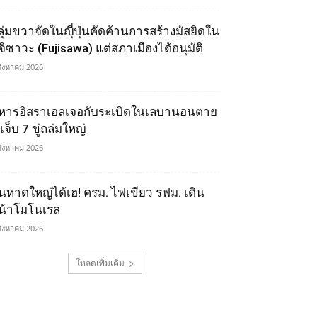
ลุ่มขวาจัดในญุี่ปุ่นคัดค้านการสร้างมัสยิดใน
ูจิซาวะ (Fujisawa) แต่สภาเมืองได้อนุมัติ
สิงหาคม 2026
หารอิสราเอลเจอกับระเบิดในเลบานอนตาย
เจ็บ 7 ขู่ถล่มใหญ่
สิงหาคม 2026
นหาดใหญ่ได้เฮ! ครม. ไฟเขียว รฟม. เดิน
น้าโมโนเรล
สิงหาคม 2026
โหลดเพิ่มเติม