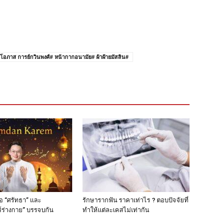
อภาส การย์กวินพงศ์# หน้ากากอนามัย# ผ้าฝ้ายมัสลิน#
่อ “ศรัทธา” และ
รักษารากฟัน ราคาเท่าไร ? ตอบปัจจัยที่
์ร่างกาย” บรรจบกัน
ทำให้แต่ละเคสไม่เท่ากัน