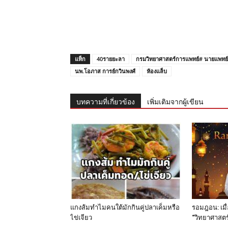
แท็ก
40รายยะลา
กรมวิทยาศาสตร์การแพทย์# นายแพทย์โ
นพ.โอภาส การย์กวินพงศ์
ห้องแล็บ
บทความที่เกี่ยวข้อง
เพิ่มเติมจากผู้เขียน
แกงส้มทำไมคนใต้มักกินคู่ปลาเค็มหรือ
รอมฎอน: เมื
ไข่เจียว
“วิทยาศาสตร