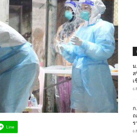
ม
ส
เช
6 
ก
ถ
ร
Line
6 