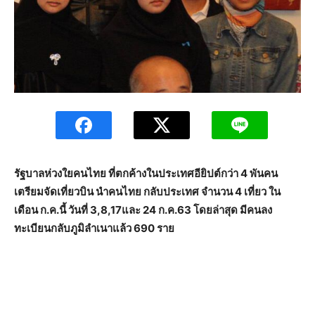
รัฐบาลห่วงใยคนไทย ที่ตกค้างในประเทศอียิปต์กว่า 4 พันคน
เตรียมจัดเที่ยวบิน นำคนไทย กลับประเทศ จำนวน 4 เที่ยว ใน
เดือน ก.ค.นี้ วันที่ 3,8,17และ 24 ก.ค.63 โดยล่าสุด มีคนลง
ทะเบียนกลับภูมิลำเนาแล้ว 690 ราย