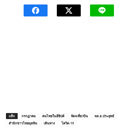
แท็ก
กรกฏาคม
คนไทยในอียิปต์
จัด4เที่ยวบิน
พล.อ.ประยุทธ์
สำนักข่าวไทยมุสลิม
เดินทาง
โควิด-19