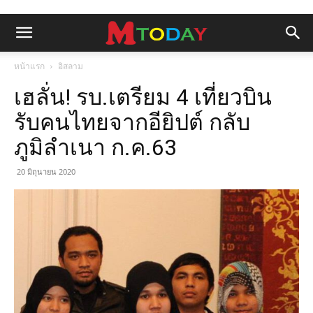
หน้าแรก
อิสลาม
เฮลั่น! รบ.เตรียม 4 เที่ยวบิน
รับคนไทยจากอียิปต์ กลับ
ภูมิลำเนา ก.ค.63
20 มิถุนายน 2020