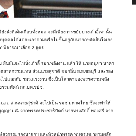
ั่งที่เดิมเกือบทั้งหมด จะมีเพียงการขยับบางเก้าอี้เท่านั้น
อบุคคลได้แต่จะเอาตามหรือไม่ขึ้นอยู่กับนายกฯตัดสินใจเอง
ฯพิจารณาเลือก 2 สูตร
ม ยืนยันจะไปนั่งเก้าอี้ รมว.พลังงาน แล้ว ให้ นายอนุชา นาคา
อุตสาหกรรมแทน ส่วนนายสุชาติ ชมกลิ่น ส.ส.ชลบุรี และรอง
.ไปแลกกับ รมว.แรงงาน ซึ่งเป็นโควตาของพรรครวมพลัง
าธรรมทัศน์ กก.บห.รปช.
ว.อว. ส่วนนายสุชาติ จะไปเป็น รมช.มหาดไทย ซึ่งจะทำให้
ุญญามณี จากพรรคประชาธิปัตย์ นายทรงศักดิ์ ทองศรี จาก
 วงษ์สุวรรณ รองนายกฯ และหัวหน้าพรรค พปชร.พยายามผลัก