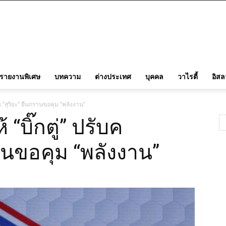
รายงานพิเศษ
บทความ
ต่างประเทศ
บุคคล
วาไรตี้
อิส
รม.”สุริยะ” ยืนกรานขอคุม “พลังงาน”
“บิ๊กตู่” ปรับค
รานขอคุม “พลังงาน”