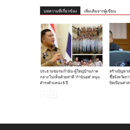
บทความที่เกี่ยวข้อง
เพิ่มเติมจากผู้เขียน
ประธานชมรมกำนัน-ผู้ใหญ่บ้านภาค
สร้างปัญหาเ
กลาง ไม่เห็นด้วยท่าที ‘กำนันยศ’ หนุน
ชี้3จังหวัดก
ดำรงตำแหน่ง 5 ปี
บิดเบือนศา