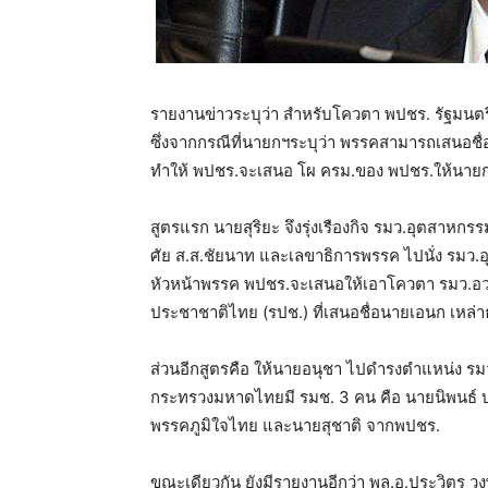
รายงานข่าวระบุว่า สำหรับโควตา พปชร. รัฐมนตรียังน
ซึ่งจากกรณีที่นายกฯระบุว่า พรรคสามารถเสนอชื่
ทำให้ พปชร.จะเสนอ โผ ครม.ของ พปชร.ให้นายก
สูตรแรก นายสุริยะ จึงรุ่งเรืองกิจ รมว.อุตสาหกรร
ศัย ส.ส.ชัยนาท และเลขาธิการพรรค ไปนั่ง รมว.
หัวหน้าพรรค พปชร.จะเสนอให้เอาโควตา รมว.อว
ประชาชาติไทย (รปช.) ที่เสนอชื่อนายเอนก เหล่
ส่วนอีกสูตรคือ ให้นายอนุชา ไปดำรงตำแหน่ง รม
กระทรวงมหาดไทยมี รมช. 3 คน คือ นายนิพนธ์ บ
พรรคภูมิใจไทย และนายสุชาติ จากพปชร.
ขณะเดียวกัน ยังมีรายงานอีกว่า พล.อ.ประวิตร