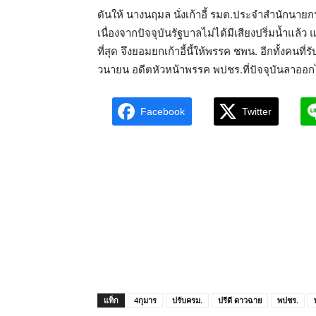
ดันให้ นางนฤมล นั่งเก้าอี้ รมต.ประจำสำนักนา
เนื่องจากปัจจุบันรัฐบาลไม่ได้มีเสียงปริ่มน้ำแล
ที่สุด จึงยอมยกเก้าอี้นี้ให้พรรค ชพน. อีกทั้งคนท
วนายน อดีตหัวหน้าพรรค พปชร.ที่ปัจจุบันลาออก
Facebook
Twitter
แท็ก
4กุมาร
ปรับครม.
ปรีดี ดาวฉาย
พปชร.