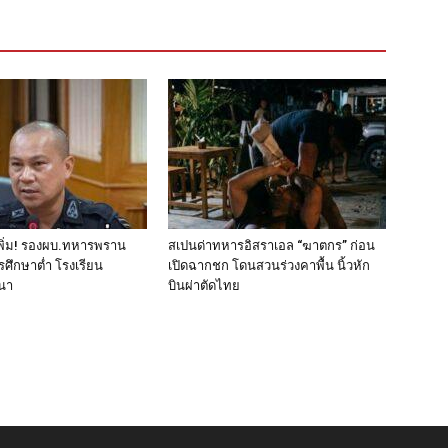
พิ่ม! รองผบ.ทหารพราน
สเปนด่าทหารอิสราเอล “ฆาตกร” ก่อน
ารศึกษาต่ำ โรงเรียน
เปิดฉากชก โดนสวนร่วงคาพื้น นิ้วหัก
สนา
บินผ่าตัดไทย