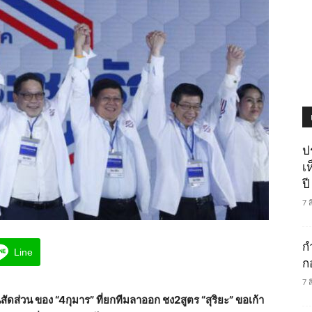
ป
เ
ปี
7 
ก
Line
ก
7 
สัดส่วน ของ “4กุมาร” ที่ยกทีมลาออก ชง2สูตร “สุริยะ” ขอเก้า