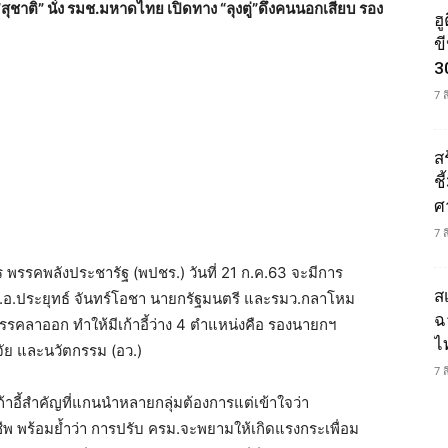
”สุชาติ” นั่ง รมช.มหาดไทย เปิดทาง “ลุงตู่”ดึงคนนอกเสียบ รอง
ฮ
ข
3
7 
ส
ช
ศ
7 
พรรคพลังประชารัฐ (พปชร.) วันที่ 21 ก.ค.63 จะมีการ
ส
.อ.ประยุทธ์ จันทร์โอชา นายกรัฐมนตรี และรมว.กลาโหม
ฉ
พรรคลาออก ทำให้มีเก้าอี้ว่าง 4 ตำแหน่งคือ รองนายกฯ
ไ
จัย และนวัตกรรม (อว.)
7 
าอี้สำคัญที่แกนนำหลายกลุ่มต้องการแต่เข้าใจว่า
าชีพ พร้อมย้ำว่า การปรับ ครม.จะพยามให้เกิดแรงกระเพื่อม