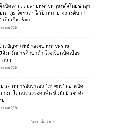
ูตี เปิดฉากถล่มค่ายทหารหนุนหลังโดยซาอุฯ
ีปนาวุธ-โดรนตกใส่เป้าหมาย ทหารดับกว่า
0 เจ็บเกือบร้อย
สิงหาคม 2026
ร้างปัญหาเพิ่ม! รองผบ.ทหารพราน
ี้3จังหวัดการศึกษาต่ำ โรงเรียนบิดเบือน
าสนา
สิงหาคม 2026
เปนด่าทหารอิสราเอล “ฆาตกร” ก่อนเปิด
ากชก โดนสวนร่วงคาพื้น นิ้วหักบินผ่าตัด
ทย
สิงหาคม 2026
โหลดเพิ่มเติม