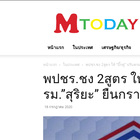
M
TODAY
หน้าแรก
ในประเทศ
เศรษฐกิจ/ธุรกิจ
หน้าแรก
ในประเทศ
พปชร.ชง 2สูตร ให้ “บิ๊กตู่” ปรับค
พปชร.ชง 2สูตร ให้ 
รม.”สุริยะ” ยืนก
18 กรกฎาคม 2020