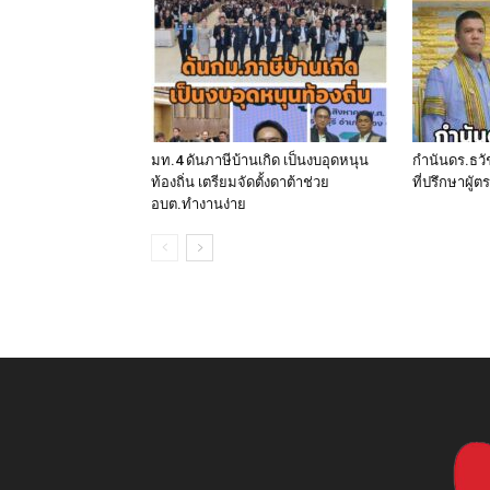
มท.4 ดันภาษีบ้านเกิด เป็นงบอุดหนุน
กำนันดร.ธวัชช
ท้องถิ่น เตรียมจัดตั้งดาต้าช่วย
ที่ปรึกษาผูั
อบต.ทำงานง่าย