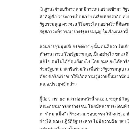
ในฐานะฝ่ายบริหาร หากมีการเสนอร่างเข้ามา รัฐบ
สำคัญคือ วาระการเปิดสภาฯ เหลือเพียงจำกัด คงต้
รัฐธรรมนูญ ควรจะแก้ไขตรงไหนอย่างไร ก็ต้องร
รัฐสภาจะพิจารณาร่างรัฐธรรมนูญ ในเรื่องเหล่านี
ส่วนการชุมนุมเรียกร้องต่าง ๆ นั้น ตนคิดว่า ไม่เ
ทำงาน การแก้ไขรัฐธรรมนูญเป็นอย่างไร ขณะเดีย
แก้ไข ตนไม่ได้ขัดแย้งอะไร โดย กมธ.จะได้หารือ
ร่วมรัฐบาลมาหารือร่วมกัน เพื่อร่างรัฐธรรมนูญ แ
ต้อง ขอร้องว่าอย่าให้เกิดความวุ่นวายขึ้นมากนั
พล.อ.ประยุทธ์ กล่าว
ผู็สื่อข่าวรายงานว่า ก่อนหน้านี้ พล.อ.ประยุทธ์ ใ
คณะกรรมการยกร่างรธน. โดยมีหลายประเด็นที่ หล
การ”หมกเม็ด” สร้างความชอบธรรม ให้ คสช. อาทิ 
ร่างให้ คณะปฏิวัติรัฐประหาร ไม่มีความผิด ฯลฯ 
อย่างต่อเนื่อง มาโดยตลอด