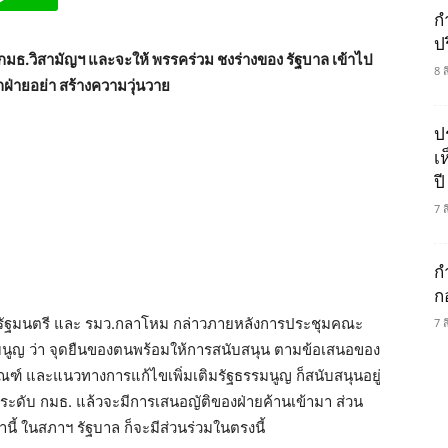
กำ
ป
มธ.วิสามัญฯ และจะให้ พรรคร่วม ชงร่างของ รัฐบาล เข้าไป
8 
กฝ่ายอย่า สร้างความวุ่นวาย
ป
เ
ปี
7 
ก
ก
ายกรัฐมนตรี และ รมว.กลาโหม กล่าวภายหลังการประชุมคณะ
7 
มนูญ ว่า จุดยืนของตนพร้อมให้การสนับสนุน ตามข้อเสนอของ
์ และแนวทางการแก้ไขเพิ่มเติมรัฐธรรมนูญ ก็สนับสนุนอยู่
าระดับ กมธ. แล้วจะมีการเสนอญัติของฝ่ายค้านเข้ามา ส่วน
านี้ ในสภาฯ รัฐบาล ก็จะมีส่วนร่วมในตรงนี้