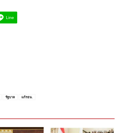
Line
รัฐบาล
แก้รธน.