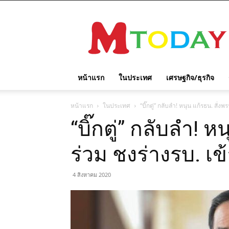
M
TODAY
หน้าแรก
ในประเทศ
เศรษฐกิจ/ธุรกิจ
หน้าแรก
ในประเทศ
“บิ๊กตู่” กลับลำ! หนุน แก้รธน. สั่
“บิ๊กตู่” กลับลำ! 
ร่วม ชงร่างรบ. เ
4 สิงหาคม 2020