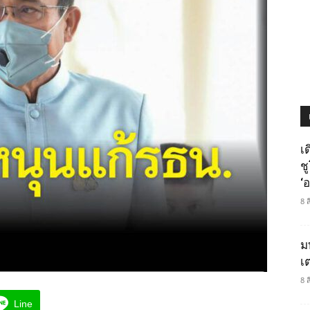
เ
ช
‘อ
8 
ม
เ
8 
Line