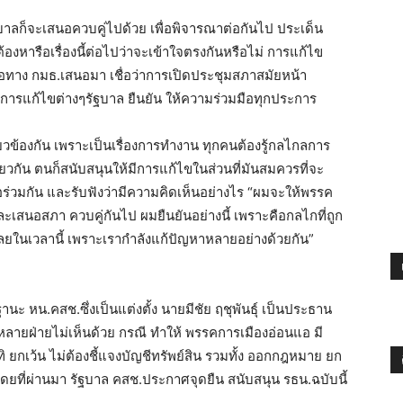
าลก็จะเสนอควบคู่ไปด้วย เพื่อพิจารณาต่อกันไป ประเด็น
องหารือเรื่องนี้ต่อไปว่าจะเข้าใจตรงกันหรือไม่ การแก้ไข
อทาง กมธ.เสนอมา เชื่อว่าการเปิดประชุมสภาสมัยหน้า
้ การแก้ไขต่างๆรัฐบาล ยืนยัน ให้ความร่วมมือทุกประการ
กี่ยวข้องกัน เพราะเป็นเรื่องการทำงาน ทุกคนต้องรู้กลไกลการ
วกัน ตนก็สนับสนุนให้มีการแก้ไขในส่วนที่มันสมควรที่จะ
ร่วมกัน และรับฟังว่ามีความคิดเห็นอย่างไร “ผมจะให้พรรค
ละเสนอสภา ควบคู่กันไป ผมยืนยันอย่างนี้ เพราะคือกลไกที่ถูก
กเลยในเวลานี้ เพราะเรากำลังแก้ปัญหาหลายอย่างด้วยกัน”
นฐานะ หน.คสช.ซึ่งเป็นแต่งตั้ง นายมีชัย ฤชุพันธุ์ เป็นประธาน
ายฝ่ายไม่เห็นด้วย กรณี ทำให้ พรรคการเมืองอ่อนแอ มี
ยกเว้น ไม่ต้องชี้แจงบัญชีทรัพย์สิน รวมทั้ง ออกกฎหมาย ยก
โดยที่ผ่านมา รัฐบาล คสช.ประกาศจุดยืน สนับสนุน รธน.ฉบับนี้