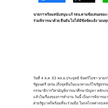
นายกฯ พร้อมสนับสนุน แก้ รธน.ตามข้อเสนอของ ก
ร่วมพิจารณาด้วย ยืนยัน ไม่ได้มีข้อขัดแย้ง วอนทุ
วันที่ 4 ส.ค. 63 พล.อ.ประยุทธ์ จันทร์โอชา น
รัฐมนตรี (ครม.)ถึงจุดยืนในแนวทางแก้ไขรัฐธรร
กรรมาธิการวิสามัญพิจารณาศึกษาปัญหา หลักเกณฑ
แล้วในเรื่องของการทำงาน วันนี้ เป็นการพิจารณ
ฝ่ายรัฐบาลก็พร้อมที่จะร่วมมือ ในกลไกลต่างๆเหล่