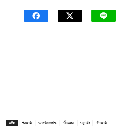
แท็ก
ชังชาติ
นายร้อยจปร.
บิ๊กแดง
ปลูกฝัง
รักชาติ